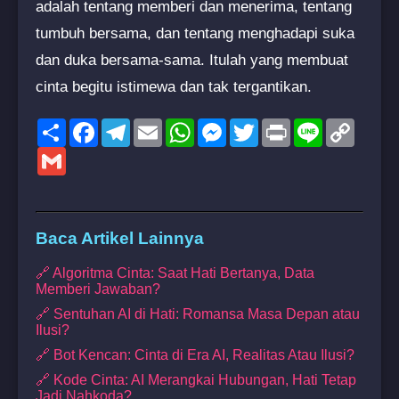
adalah tentang memberi dan menerima, tentang
tumbuh bersama, dan tentang menghadapi suka
dan duka bersama-sama. Itulah yang membuat
cinta begitu istimewa dan tak tergantikan.
Share
Facebook
Telegram
Email
WhatsApp
Messenger
Twitter
Print
Line
Copy
Link
Gmail
Baca Artikel Lainnya
🔗 Algoritma Cinta: Saat Hati Bertanya, Data
Memberi Jawaban?
🔗 Sentuhan AI di Hati: Romansa Masa Depan atau
Ilusi?
🔗 Bot Kencan: Cinta di Era AI, Realitas Atau Ilusi?
🔗 Kode Cinta: AI Merangkai Hubungan, Hati Tetap
Jadi Nahkoda?