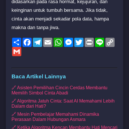
didasarkan pada rasa hormat, kejujuran, dan
keinginan untuk tumbuh bersama. Jika tidak,
cinta akan menjadi sekadar pola data, hampa
makna dan tanpa jiwa.
Share
Facebook
Telegram
Email
WhatsApp
Messenger
Twitter
Print
Line
Copy
Link
Gmail
Baca Artikel Lainnya
🔗 Asisten Pemilihan Cincin Cerdas Membantu
Memilih Simbol Cinta Abadi
🔗 Algoritma Jatuh Cinta: Saat AI Memahami Lebih
Dalam dari Hati?
🔗 Mesin Pembelajar Memahami Dinamika
Perasaan Dalam Hubungan Asmara
🔗 Ketika Algoritma Kencan Membantu Hati Mencari