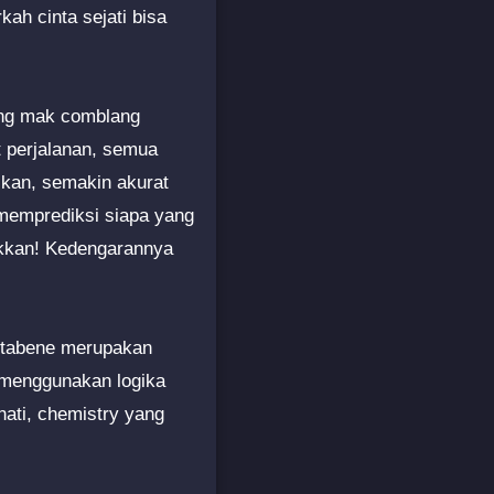
ah cinta sejati bisa
sang mak comblang
t perjalanan, semua
ikan, semakin akurat
memprediksi siapa yang
ukkan! Kedengarannya
notabene merupakan
i menggunakan logika
ati, chemistry yang