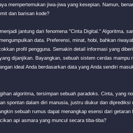
aya mempertemukan jiwa-jiwa yang kesepian. Namun, benark
rumit dan barisan kode?
 menjadi jantung dari fenomena "Cinta Digital." Algoritma, 
n mengumpulkan data. Preferensi, minat, hobi, bahkan riwaya
cokkan profil pengguna. Semakin detail informasi yang diber
 yang dijanjikan. Bayangkan, sebuah sistem cerdas mampu 
sangan ideal Anda berdasarkan data yang Anda sendiri mas
gihan algoritma, tersimpan sebuah paradoks. Cinta, yang 
dan spontan dalam diri manusia, justru diukur dan diprediks
ngkin sebuah rumus dapat menangkap esensi dari getaran h
rcikan api asmara yang muncul secara tiba-tiba?