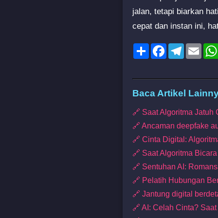
jalan, tetapi biarkan h
cepat dan instan ini, h
Share
Facebook
Telegram
Emai
Baca Artikel Lainn
🔗 Saat Algoritma Jatuh
🔗 Ancaman deepfake a
🔗 Cinta Digital: Algorit
🔗 Saat Algoritma Bica
🔗 Sentuhan AI: Roman
🔗 Pelatih Hubungan Be
🔗 Jantung digital berde
🔗 AI: Celah Cinta? Saa