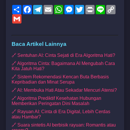
Share
Facebook
Telegram
Email
WhatsApp
Messenger
Twitter
Print
Line
Copy
Link
Gmail
Baca Artikel Lainnya
🔗 Sentuhan AI: Cinta Sejati di Era Algoritma Hati?
🔗 Algoritma Cinta: Bagaimana AI Mengubah Cara
Kita Jatuh Hati?
🔗 Sistem Rekomendasi Kencan Buta Berbasis
Kepribadian dan Minat Serupa
🔗 AI: Membuka Hati Atau Sekadar Mencuri Atensi?
🔗 Algoritma Prediktif Kesehatan Hubungan
Memberikan Peringatan Dini Masalah
🔗 Rayuan AI: Cinta di Era Digital, Lebih Cerdas
atau Hambar?
🔗 Suara sintetis AI berbisik rayuan: Romantis atau