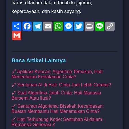
harus ditanam dalam tanah kejujuran,
kepercayaan, dan kasih sayang.
Share
Facebook
Telegram
Email
WhatsApp
Messenger
Twitter
Print
Line
Copy
Link
Gmail
Baca Artikel Lainnya
🔗 Aplikasi Kencan: Algoritma Temukan, Hati
Menentukan Kedalaman Cinta?
🔗 Sentuhan AI di Hati: Cinta Jadi Lebih Cerdas?
🔗 Saat Algoritma Jatuh Cinta: Hati Manusia
Bersemi Atau Ilusi?
🔗 Sentuhan Algoritma: Bisakah Kecerdasan
Buatan Membantu Hati Menemukan Cinta?
🔗 Hati Terhubung Kode: Sentuhan AI dalam
Romansa Generasi Z