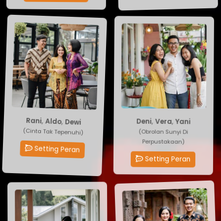
Yani
,
Vera
Rani
,
Aldo
,
Dewi
,
Deni
(Obrolan Sunyi Di
(Cinta Tak Tepenuhi)
Perpustakaan)
Setting Peran
Setting Peran