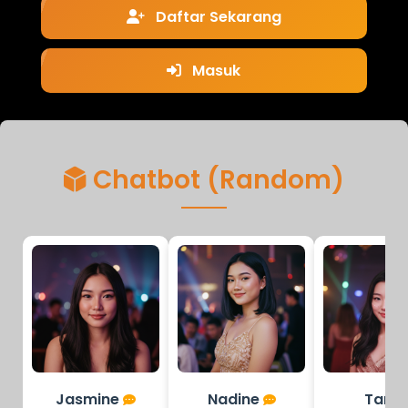
Daftar Sekarang
Masuk
Chatbot (Random)
Jasmine
Nadine
Tari