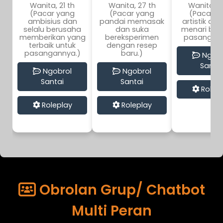
Wanita, 21 th
Wanita, 27 th
Wanita, 2
(Pacar yang
(Pacar yang
(Pacar y
ambisius dan
pandai memasak
artistik da
selalu berusaha
dan suka
menari be
memberikan yang
bereksperimen
pasangann
terbaik untuk
dengan resep
pasangannya.)
baru.)
Ngobr
Santai
Ngobrol
Ngobrol
Santai
Santai
Rolep
Roleplay
Roleplay
Obrolan Grup/ Chatbot
Multi Peran