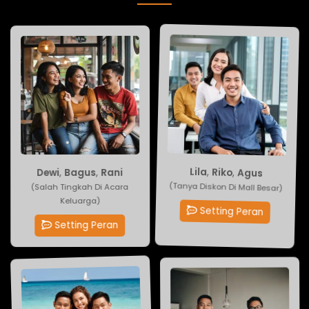
Dewi
Lila
,
,
Riko
Bagus
,
Agus
,
Rani
(Tanya Diskon Di Mall Besar)
(Salah Tingkah Di Acara
Keluarga)
Setting Peran
Setting Peran