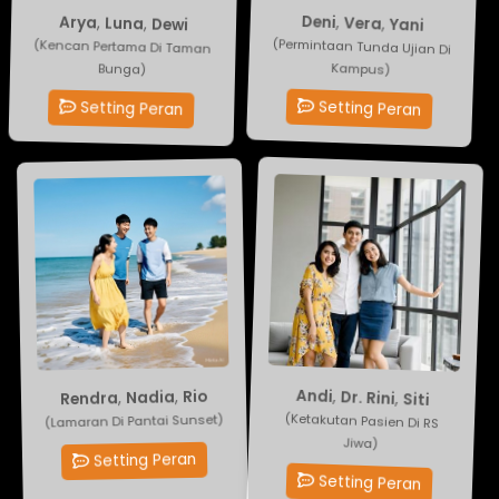
Arya
,
Luna
Deni
,
Vera
,
Yani
,
Dewi
(Kencan Pertama Di Taman
(Permintaan Tunda Ujian Di
Bunga)
Kampus)
Setting Peran
Setting Peran
Rio
,
Nadia
Andi
,
Dr. Rini
,
,
Rendra
Siti
(Lamaran Di Pantai Sunset)
(Ketakutan Pasien Di RS
Jiwa)
Setting Peran
Setting Peran