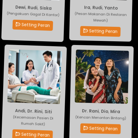
Ira
,
Rudi
Siska
,
Rudi
,
Dewi
,
Yanto
(Pesan Makanan Di Restoran
(Pengakuan Gagal Di Kantor)
Mewah)
Setting Peran
Setting Peran
Dr. Rani
,
Dio
Siti
,
Dr. Rini
,
Andi
,
Mira
(Kencan Menonton Bintang)
(Kecemasan Pasien Di
Rumah Sakit)
Setting Peran
Setting Peran