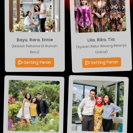
Ennie
,
Rara
Tia
,
Riko
,
Lila
,
Bayu
(Malam Pertama Di Rumah
(Ajukan Retur Barang Belanja
Baru)
Online)
Setting Peran
Setting Peran