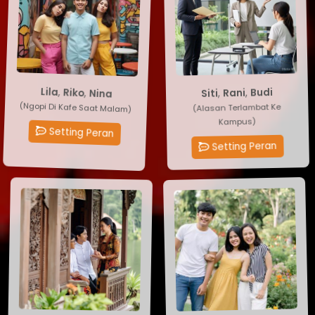
Budi
,
Rani
Lila
,
Riko
,
Nina
,
Siti
(Alasan Terlambat Ke
(Ngopi Di Kafe Saat Malam)
Kampus)
Setting Peran
Setting Peran