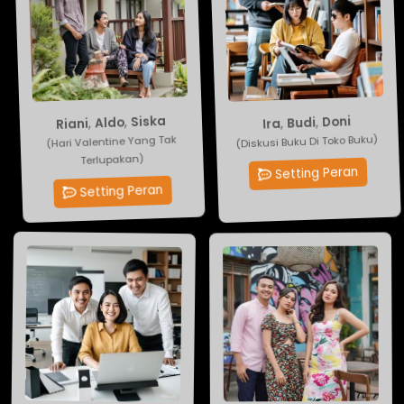
Siska
Doni
,
Aldo
,
Budi
,
,
Ira
Riani
(Hari Valentine Yang Tak
(Diskusi Buku Di Toko Buku)
Terlupakan)
Setting Peran
Setting Peran