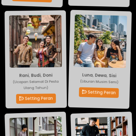
Luna
Doni
,
,
Dewa
Budi
,
Rani
,
Sisi
(Liburan Musim Semi)
(Ucapan Selamat Di Pesta
Ulang Tahun)
Setting Peran
Setting Peran