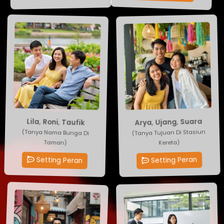
Suara
Lila
,
Roni
,
Ujang
,
Taufik
,
Arya
(Tanya Tujuan Di Stasiun
(Tanya Nama Bunga Di
Taman)
Kereta)
Setting Peran
Setting Peran