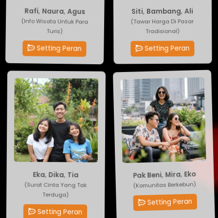
Agus
Ali
,
Bambang
,
Naura
,
,
Rafi
Siti
(Info Wisata Untuk Para
(Tawar Harga Di Pasar
Tradisional)
Turis)
Setting Peran
Setting Peran
Eko
Tia
,
Mira
,
Dika
,
Pak Beni
,
Eka
(Komunitas Berkebun)
(Surat Cinta Yang Tak
Terduga)
Setting Peran
Setting Peran