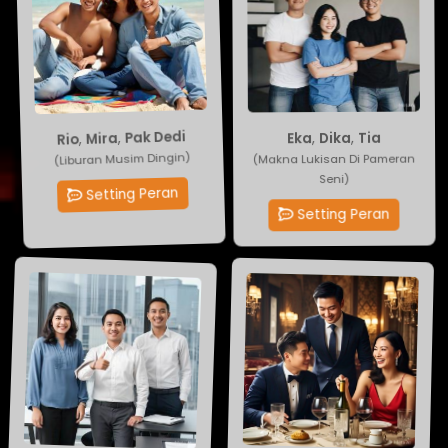
Pak Dedi
Tia
,
Dika
,
Mira
,
Eka
,
Rio
(Liburan Musim Dingin)
(Makna Lukisan Di Pameran
Seni)
Setting Peran
Setting Peran