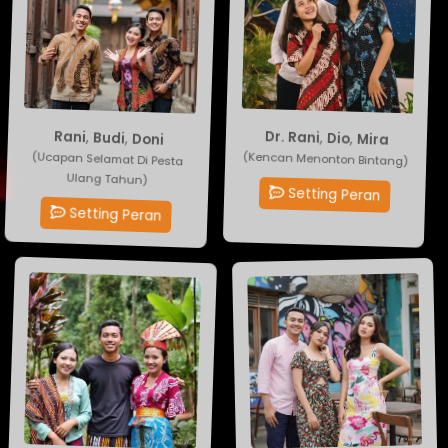
Rani
,
Budi
Mira
,
Dio
,
Dr. Rani
,
Doni
(Ucapan Selamat Di Pesta
(Kencan Menonton Bintang)
Ulang Tahun)
Setting Peran
Setting Peran