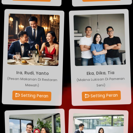
Eka
,
Dika
Yanto
,
Rudi
,
Ira
,
Tia
(Makna Lukisan Di Pameran
(Pesan Makanan Di Restoran
Seni)
Mewah)
Setting Peran
Setting Peran