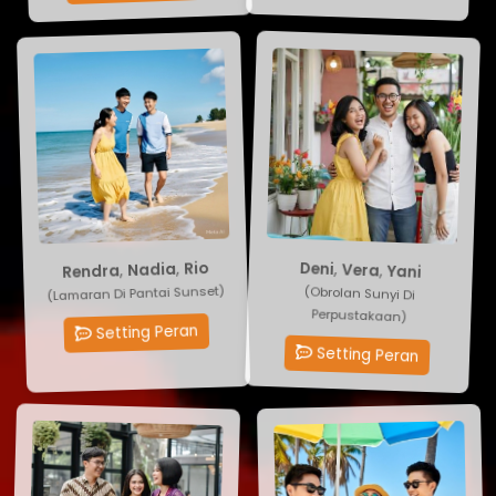
Deni
,
Vera
Rendra
,
Nadia
,
Rio
,
Yani
(Obrolan Sunyi Di
(Lamaran Di Pantai Sunset)
Perpustakaan)
Setting Peran
Setting Peran