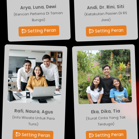
Dewi
Andi
,
,
Dr. Rini
Luna
,
Arya
,
Siti
(Kencan Pertama Di Taman
(Ketakutan Pasien Di RS
Bunga)
Jiwa)
Setting Peran
Setting Peran
Tia
Agus
,
Dika
,
Naura
,
,
Eka
Rafi
(Surat Cinta Yang Tak
(Info Wisata Untuk Para
Terduga)
Turis)
Setting Peran
Setting Peran