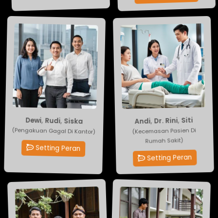
Siti
Dewi
,
Dr. Rini
,
Rudi
,
Siska
,
Andi
(Pengakuan Gagal Di Kantor)
(Kecemasan Pasien Di
Rumah Sakit)
Setting Peran
Setting Peran