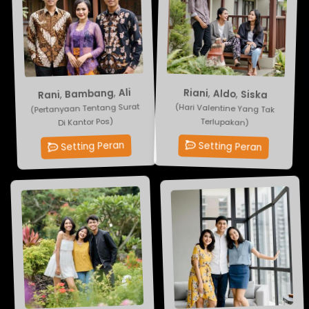
Rani
,
Bambang
Siska
,
Aldo
,
Riani
,
Ali
(Pertanyaan Tentang Surat
(Hari Valentine Yang Tak
Di Kantor Pos)
Terlupakan)
Setting Peran
Setting Peran