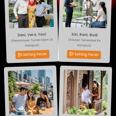
Yani
Budi
,
Vera
,
Rani
,
,
Siti
Deni
(Permintaan Tunda Ujian Di
(Alasan Terlambat Ke
Kampus)
Kampus)
Setting Peran
Setting Peran