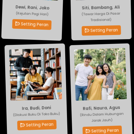
Dewi
,
Ali
Rani
,
Bambang
,
,
Siti
Joko
(Kejutan Pagi Hari)
(Tawar Harga Di Pasar
Tradisional)
Setting Peran
Setting Peran
Rafi
,
Naura
Ira
,
Budi
,
Doni
,
Agus
(Rindu Dalam Hubungan
(Diskusi Buku Di Toko Buku)
Jarak Jauh)
Setting Peran
Setting Peran