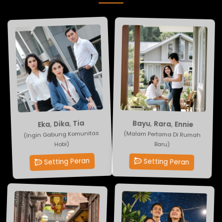
Ennie
Tia
,
Rara
,
Dika
,
Eka
,
Bayu
(Malam Pertama Di Rumah
(Ingin Gabung Komunitas
Baru)
Hobi)
Setting Peran
Setting Peran