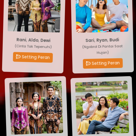
Sari
Dewi
,
Ryan
,
Aldo
,
,
Rani
Budi
(Ngobrol Di Pantai Saat
(Cinta Tak Tepenuhi)
Hujan)
Setting Peran
Setting Peran