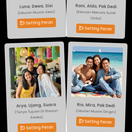
Sisi
Pak Dedi
,
Dewa
,
Aldo
,
Luna
,
Rani
(Liburan Musim Semi)
(Kencan Menulis Surat
Cinta)
Setting Peran
Setting Peran
Rio
,
Suara
Mira
,
Ujang
,
Pak Dedi
,
Arya
(Liburan Musim Dingin)
(Tanya Tujuan Di Stasiun
Kereta)
Setting Peran
Setting Peran