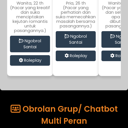
Wanita, 22 th
Pria, 26 th
Wanita, 2
(Pacar yang kreatif
(Pacar yang
(Pacar yang i
dan suka
perhatian dan
dan selalu
menciptakan
suka memecahkan
apa ya
kejutan romantis
masalah bersama
dibutuh
untuk
pasangannya.)
pasangann
pasangannya.)
Ngobrol
Ngobr
Ngobrol
Santai
Santai
Santai
Roleplay
Rolep
Roleplay
Obrolan Grup/ Chatbot
Multi Peran