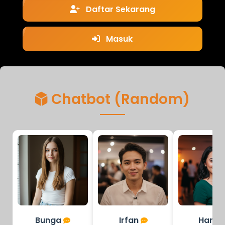
Daftar Sekarang
Masuk
Chatbot (Random)
Bunga
Irfan
Hana