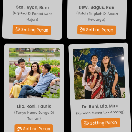
Rani
Sari
,
,
Bagus
Ryan
,
,
Budi
Dewi
(Salah Tingkah Di Acara
(Ngobrol Di Pantai Saat
Keluarga)
Hujan)
Setting Peran
Setting Peran
Taufik
,
Mira
Roni
,
Dio
,
Dr. Rani
,
Lila
(Tanya Nama Bunga Di
(Kencan Menonton Bintang)
Taman)
Setting Peran
Setting Peran