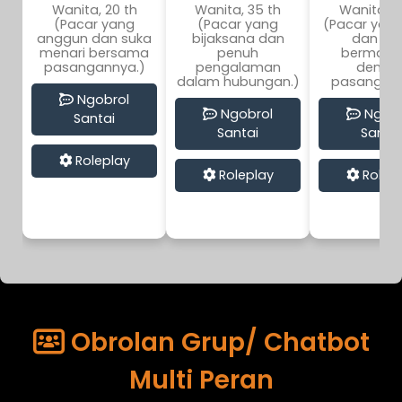
Wanita, 20 th
Wanita, 35 th
Wanita, 2
(Pacar yang
(Pacar yang
(Pacar yang
anggun dan suka
bijaksana dan
dan su
menari bersama
penuh
bermanj
pasangannya.)
pengalaman
denga
dalam hubungan.)
pasangann
Ngobrol
Ngobrol
Ngobr
Santai
Santai
Santai
Roleplay
Roleplay
Rolep
Obrolan Grup/ Chatbot
Multi Peran