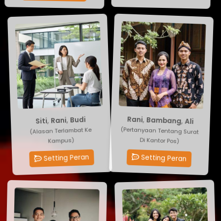
Budi
Rani
,
,
Rani
Bambang
,
,
Ali
Siti
(Alasan Terlambat Ke
(Pertanyaan Tentang Surat
Kampus)
Di Kantor Pos)
Setting Peran
Setting Peran