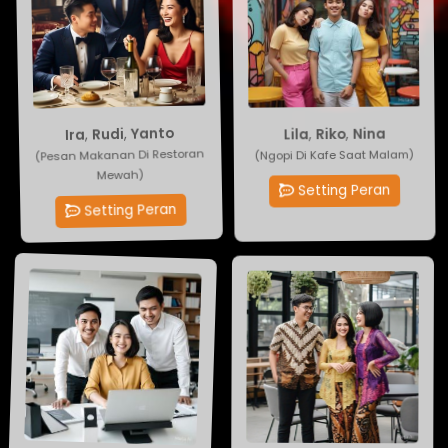
Ira
Lila
,
Rudi
,
Riko
,
,
Yanto
Nina
(Pesan Makanan Di Restoran
(Ngopi Di Kafe Saat Malam)
Mewah)
Setting Peran
Setting Peran