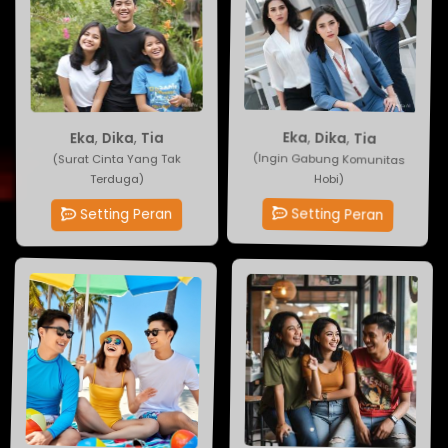
Eka
Tia
,
,
Dika
Dika
,
,
Eka
Tia
(Ingin Gabung Komunitas
(Surat Cinta Yang Tak
Terduga)
Hobi)
Setting Peran
Setting Peran