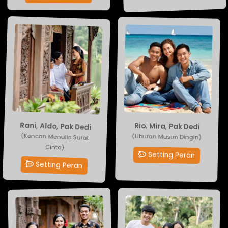
Pak Dedi
Rani
,
Aldo
,
,
Mira
Pak Dedi
,
Rio
(Liburan Musim Dingin)
(Kencan Menulis Surat
Cinta)
Setting Peran
Setting Peran