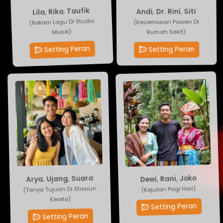
Andi
,
Taufik
Dr. Rini
,
Riko
,
Lila
,
Siti
(Kecemasan Pasien Di
(Rekam Lagu Di Studio
Rumah Sakit)
Musik)
Setting Peran
Setting Peran
Suara
Joko
,
,
Ujang
Rani
,
Dewi
,
Arya
(Tanya Tujuan Di Stasiun
(Kejutan Pagi Hari)
Kereta)
Setting Peran
Setting Peran