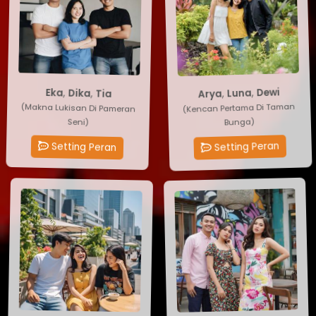
Dewi
Eka
,
,
Luna
Dika
,
,
Arya
Tia
(Makna Lukisan Di Pameran
(Kencan Pertama Di Taman
Bunga)
Seni)
Setting Peran
Setting Peran