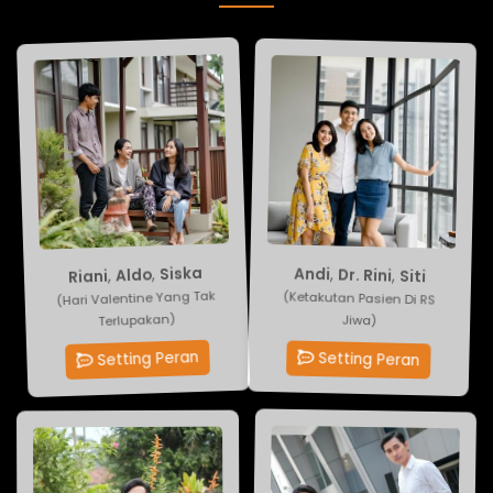
Andi
Siska
,
Dr. Rini
,
Aldo
,
Riani
,
Siti
(Ketakutan Pasien Di RS
(Hari Valentine Yang Tak
Terlupakan)
Jiwa)
Setting Peran
Setting Peran