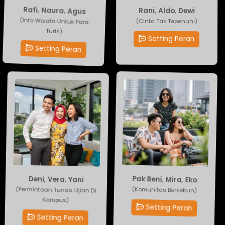
Rani
Rafi
,
,
Naura
Aldo
,
,
Agus
Dewi
(Cinta Tak Tepenuhi)
(Info Wisata Untuk Para
Turis)
Setting Peran
Setting Peran
Pak Beni
Deni
,
Vera
,
Mira
,
Yani
,
Eko
(Permintaan Tunda Ujian Di
(Komunitas Berkebun)
Kampus)
Setting Peran
Setting Peran