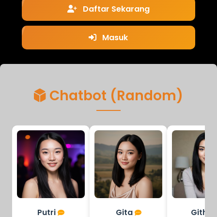
Daftar Sekarang
Masuk
Chatbot (Random)
Putri
Gita
Githa