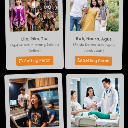
Rafi
Tia
,
Naura
,
Riko
,
,
Lila
Agus
(Ajukan Retur Barang Belanja
(Rindu Dalam Hubungan
Jarak Jauh)
Online)
Setting Peran
Setting Peran