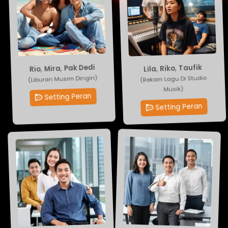
Lila
,
Riko
Rio
,
Mira
,
Pak Dedi
,
Taufik
(Rekam Lagu Di Studio
(Liburan Musim Dingin)
Musik)
Setting Peran
Setting Peran