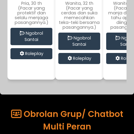
Pria, 30 th
Wanita, 32 th
Wanita, 2
(Pacar yang
(Pacar yang
(Pacar y
protektif dan
cerdas dan suka
manja dan 
selalu menjaga
memecahkan
tahu apa 
pasangannya.)
teka-teki bersama
diingink
pasangannya.)
pasangann
Ngobrol
Ngobrol
Ngobr
Santai
Santai
Santai
Roleplay
Roleplay
Rolep
Obrolan Grup/ Chatbot
Multi Peran