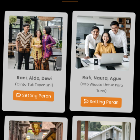
Rafi
Rani
,
Naura
,
Aldo
,
,
Dewi
Agus
(Info Wisata Untuk Para
(Cinta Tak Tepenuhi)
Turis)
Setting Peran
Setting Peran