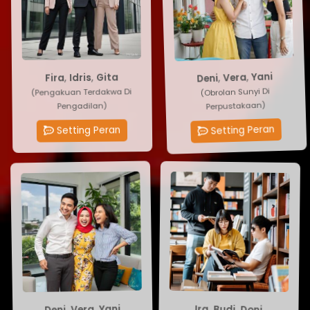
Gita
,
Deni
Idris
,
Vera
,
Yani
,
Fira
(Pengakuan Terdakwa Di
(Obrolan Sunyi Di
Pengadilan)
Perpustakaan)
Setting Peran
Setting Peran
Yani
Ira
,
,
Budi
Vera
,
,