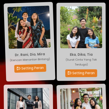
Tia
,
Dika
Dr. Rani
,
Dio
,
Mira
,
Eka
(Surat Cinta Yang Tak
(Kencan Menonton Bintang)
Terduga)
Setting Peran
Setting Peran