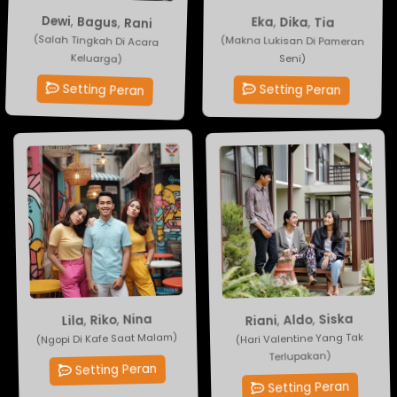
Dewi
Tia
,
Bagus
,
Dika
,
Eka
,
Rani
(Makna Lukisan Di Pameran
(Salah Tingkah Di Acara
Keluarga)
Seni)
Setting Peran
Setting Peran
Siska
Lila
,
,
Aldo
Riko
,
Nina
,
Riani
(Hari Valentine Yang Tak
(Ngopi Di Kafe Saat Malam)
Terlupakan)
Setting Peran
Setting Peran