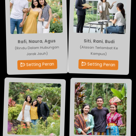
Agus
,
Naura
Budi
,
Rani
,
Siti
,
Rafi
(Rindu Dalam Hubungan
(Alasan Terlambat Ke
Jarak Jauh)
Kampus)
Setting Peran
Setting Peran