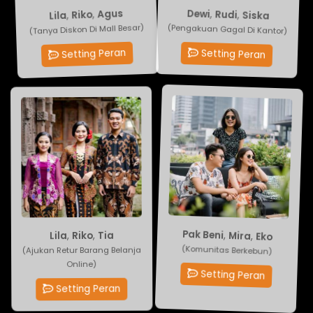
Siska
,
Agus
Rudi
,
Riko
,
Lila
,
Dewi
(Pengakuan Gagal Di Kantor)
(Tanya Diskon Di Mall Besar)
Setting Peran
Setting Peran
Eko
Tia
,
Mira
,
Riko
,
Pak Beni
,
Lila
(Ajukan Retur Barang Belanja
(Komunitas Berkebun)
Online)
Setting Peran
Setting Peran