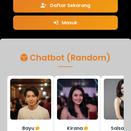
Daftar Sekarang
Masuk
Chatbot (Random)
Bayu
Kirana
Salsabi