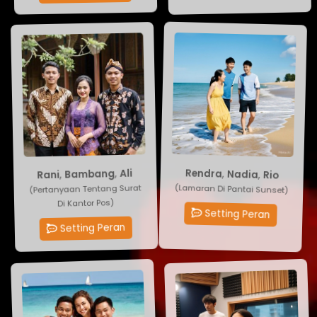
Ali
Rio
,
Bambang
,
Nadia
,
Rendra
,
Rani
(Pertanyaan Tentang Surat
(Lamaran Di Pantai Sunset)
Di Kantor Pos)
Setting Peran
Setting Peran