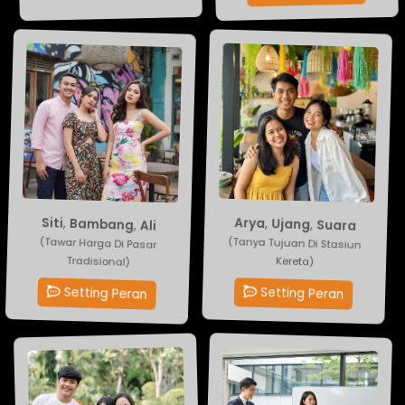
Siti
,
Bambang
Suara
,
Ujang
,
Arya
,
Ali
(Tawar Harga Di Pasar
(Tanya Tujuan Di Stasiun
Tradisional)
Kereta)
Setting Peran
Setting Peran