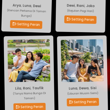
Dewi
,
Rani
Dewi
,
Luna
,
Arya
,
Joko
(Kejutan Pagi Hari)
(Kencan Pertama Di Taman
Bunga)
Setting Peran
Setting Peran
Taufik
Sisi
,
Dewa
,
Roni
,
Luna
,
Lila
(Tanya Nama Bunga Di
(Liburan Musim Semi)
Taman)
Setting Peran
Setting Peran