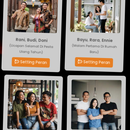
Bayu
,
Rara
Doni
,
Budi
,
Rani
,
Ennie
(Malam Pertama Di Rumah
(Ucapan Selamat Di Pesta
Baru)
Ulang Tahun)
Setting Peran
Setting Peran