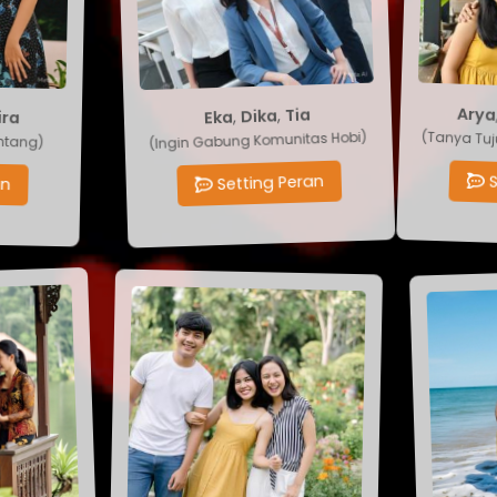
Mira
Tia
,
Dika
,
Eka
Ar
(Tanya 
Bintang)
(Ingin Gabung Komunitas Hobi)
eran
Setting Peran