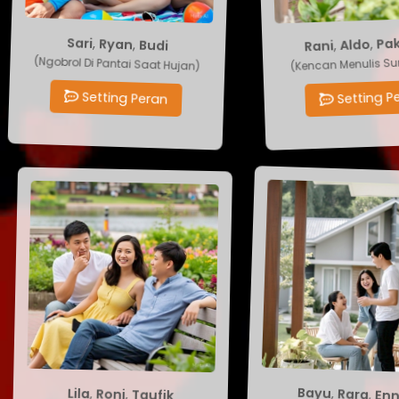
Rani
,
Aldo
Sari
,
Ryan
,
Pak D
,
Budi
(Kencan Menulis Surat
(Ngobrol Di Pantai Saat Hujan)
Setting Pera
Setting Peran
Taufik
,
Bayu
Roni
,
Rara
,
En
,
Lila