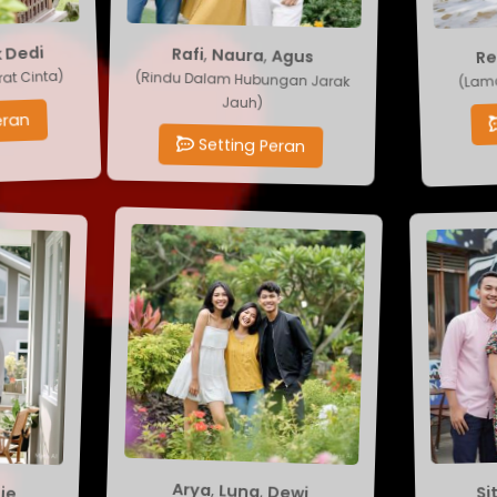
Ren
Agus
,
Naura
edi
,
Rafi
(Rindu Dalam Hubungan Jarak
(Lamaran
 Cinta)
Jauh)
S
n
Setting Peran
Dewi
Siti
,
,
Luna
nie
,
Arya