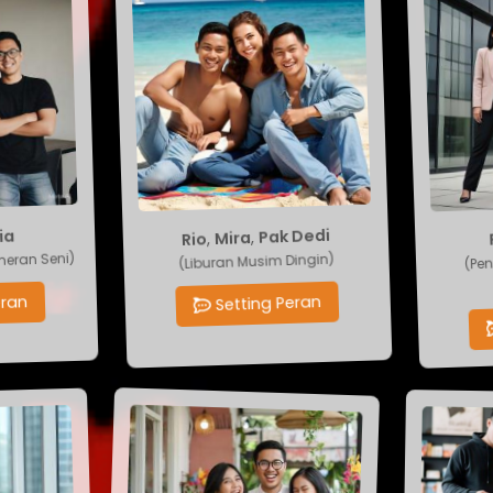
Fi
ia
Pak Dedi
,
Mira
,
Rio
(Penga
eran Seni)
(Liburan Musim Dingin)
ran
Setting Peran
S