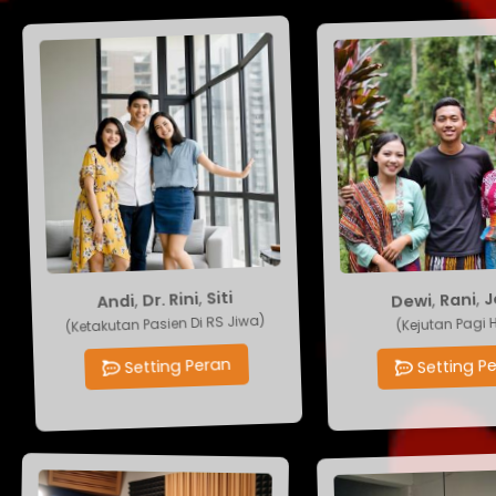
Dewi
,
Rani
Andi
,
Dr. Rini
,
Siti
,
Jo
(Kejutan Pagi Hari
(Ketakutan Pasien Di RS Jiwa)
Setting Pera
Setting Peran