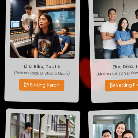
Taufik
T
,
,
Dika
Riko
,
Eka
,
Lila
(Rekam Lagu Di Studio Musik)
(Makna Lukisan Di Pam
Setting Peran
Setting Pe