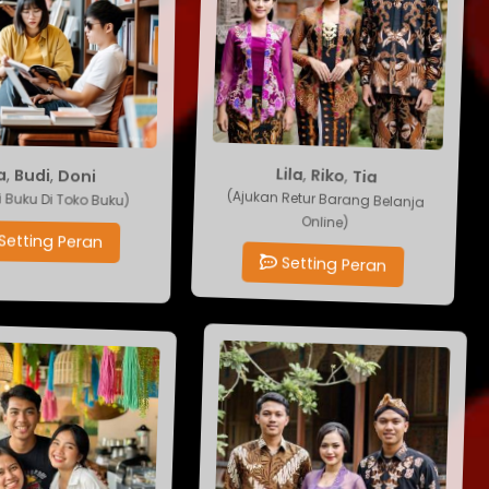
Doni
,
Budi
Lila
,
Riko
,
Tia
,
Ira
usi Buku Di Toko Buku)
(Ajukan Retur Barang Belanja
Online)
Setting Peran
Setting Peran