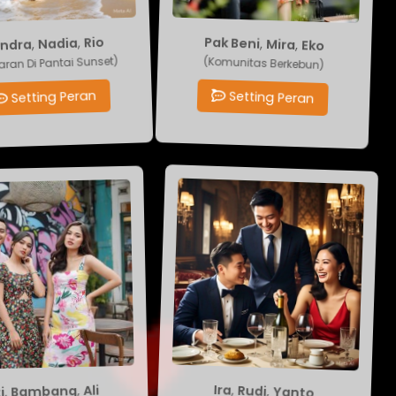
dra
,
Pak Beni
Nadia
,
Mira
,
Eko
,
Rio
 Di Pantai Sunset)
(Komunitas Berkebun)
etting Peran
Setting Peran
Bambang
Ira
,
Rudi
,
Yanto
,
Ali