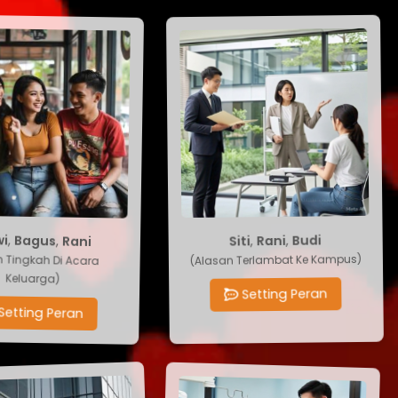
Rani
Siti
,
Bagus
,
Rani
,
Budi
,
ewi
(Alasan Terlambat Ke Kampus)
lah Tingkah Di Acara
Keluarga)
Setting Peran
Setting Peran