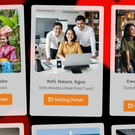
Agus
,
Naura
ko
,
D
Rafi
(Info Wisata Untuk Para Turis)
(Sa
)
Setting Peran
n