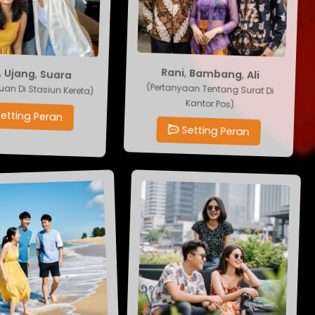
Ali
Suara
,
Bambang
,
Ujang
,
,
ya
Rani
Tujuan Di Stasiun Kereta)
(Pertanyaan Tentang Surat Di
Kantor Pos)
Setting Peran
Setting Peran