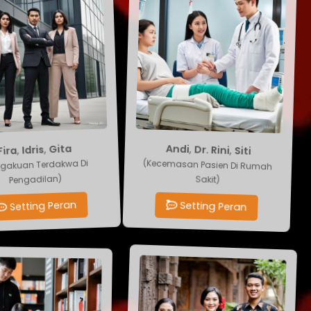
ra
,
Andi
Idris
,
Dr. Rini
,
,
Siti
Gita
kuan Terdakwa Di
(Kecemasan Pasien Di Rumah
Pengadilan)
Sakit)
etting Peran
Setting Peran