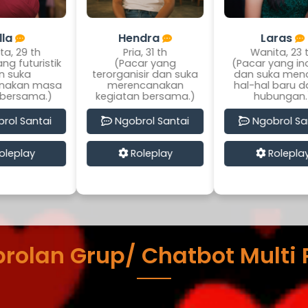
Hendra
Laras
Pria, 31 th
Wanita, 23 th
(Pacar yang
(Pacar yang inovatif
terorganisir dan suka
dan suka mencoba
d
merencanakan
hal-hal baru dalam
kegiatan bersama.)
hubungan.)
Ngobrol Santai
Ngobrol Santai
Roleplay
Roleplay
rolan Grup/ Chatbot Multi 