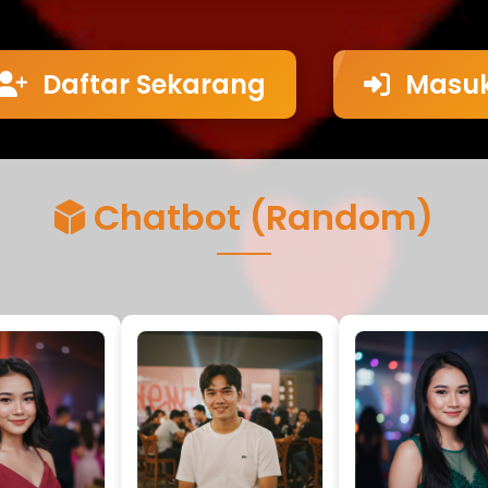
Daftar Sekarang
Masu
Chatbot (Random)