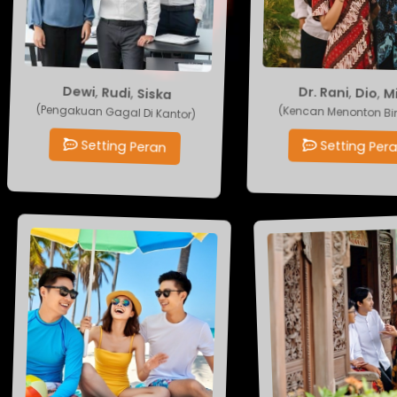
Siska
,
Dio
,
Rudi
,
Dr. Rani
,
Dewi
(Pengakuan Gagal Di Kantor)
(Kencan Menonton 
Setting Peran
Setting P