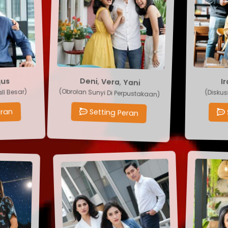
Yani
,
us
Vera
,
Deni
(Obrolan Sunyi Di Perpustakaan)
(Disk
l Besar)
Setting Peran
ran