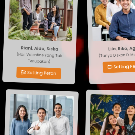
Siska
,
Ag
Aldo
,
Riko
,
Lila
,
Riani
(Hari Valentine Yang Tak
(Tanya Diskon Di Mal
Terlupakan)
Setting Pe
Setting Peran