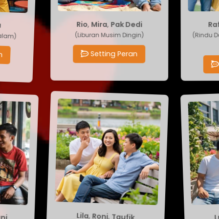
Pak Dedi
Rafi
ina
,
Mira
,
Rio
(Rindu D
t Malam)
(Liburan Musim Dingin)
Setting Peran
eran
S
Rani
Taufik
Lu
,
Roni
,
Lila