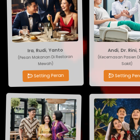
Andi
,
Dr. Rini
Yanto
,
Rudi
,
Ira
,
Si
(Kecemasan Pasien Di
(Pesan Makanan Di Restoran
Sakit)
Mewah)
Setting Pera
Setting Peran