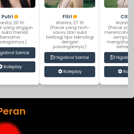
Fitri
Citra
Wanita, 27 th
Wanita, 30 th
un
(Pacar yang tech-
(Pacar yang pandai
savvy dan suka
merencanakan kencan
berbagi tips teknologi
sempurna dan
dengan
mengatur kehidupan
pasangannya.)
sehari-hari.)
Ngobrol Santai
Ngobrol Santai
Roleplay
Roleplay
Peran