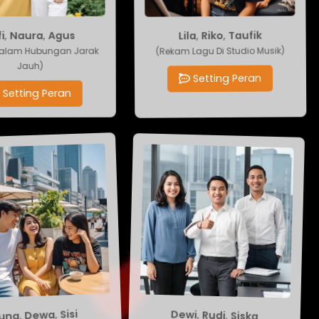
Taufik
,
Naura
,
Riko
,
,
Agus
Lila
alam Hubungan Jarak
(Rekam Lagu Di Studio Musik)
Jauh)
Setting Peran
etting Peran
na
,
Dewa
Siska
,
Rudi
,
Dewi
,
Sisi