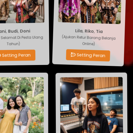
Tia
Doni
,
Riko
,
Budi
,
,
ani
Lila
(Ajukan Retur Barang Belanja
Selamat Di Pesta Ulang
Online)
Tahun)
Setting Peran
Setting Peran