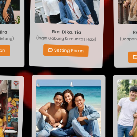
Tia
,
Dika
,
Eka
R
ra
ntang)
(Ucapan 
(Ingin Gabung Komunitas Hobi)
n
Setting Peran