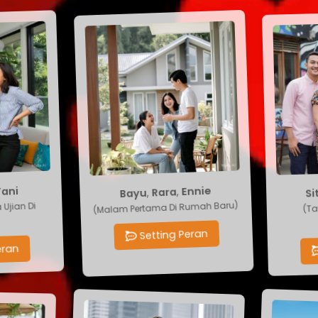
Bayu
,
Rara
Sit
,
ni
Ennie
(Malam Pertama Di Rumah Baru)
ian Di
(Taw
Setting Peran
an