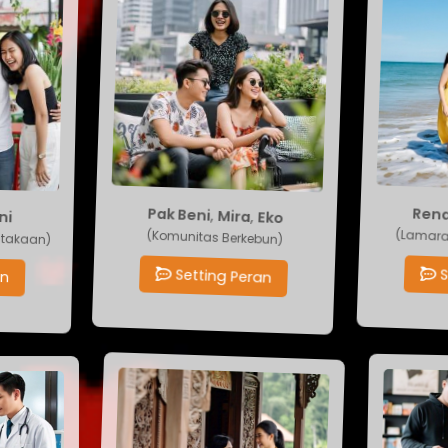
Eko
,
Mira
,
Pak Beni
ni
Re
(Lama
(Komunitas Berkebun)
ustakaan)
Setting Peran
an