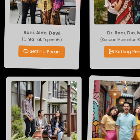
Dr. Rani
,
Rani
Dio
,
Aldo
,
Dewi
,
Mi
(Kencan Menonton Bi
(Cinta Tak Tepenuhi)
Setting Pera
Setting Peran