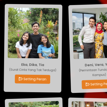
Deni
Eka
,
Vera
,
Dika
,
,
Tia
Ya
(Permintaan Tunda Uj
(Surat Cinta Yang Tak Terduga)
Kampus)
Setting Peran
Setting Per