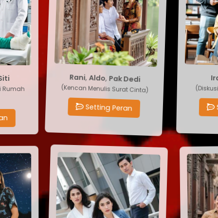
Pak Dedi
I
,
Aldo
,
Rani
ti
 Rumah
(Kencan Menulis Surat Cinta)
(Disku
Setting Peran
n