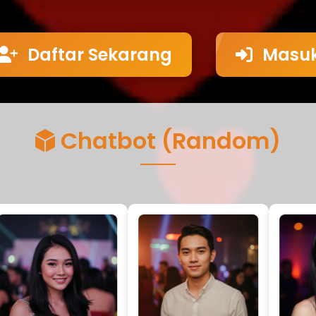
Daftar Sekarang
Masu
Chatbot (Random)