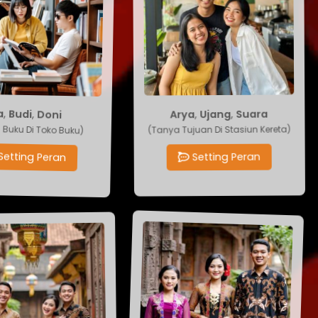
Arya
,
Ujang
ra
,
Budi
,
Doni
,
Suara
(Tanya Tujuan Di Stasiun Kereta)
si Buku Di Toko Buku)
Setting Peran
Setting Peran