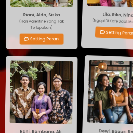
Riani
N
,
Aldo
,
Riko
,
,
Siska
Lila
(Ngopi Di Kafe Saa
(Hari Valentine Yang Tak
Terlupakan)
Setting P
Setting Peran
Rani
,
Bagus
,
Bambang
,
,
Dewi
Ali