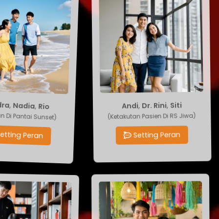
Rio
,
Nadia
Siti
,
Dr. Rini
,
,
ndra
Andi
ran Di Pantai Sunset)
(Ketakutan Pasien Di RS Jiwa)
Setting Peran
Setting Peran