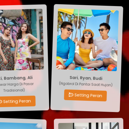
Budi
,
Ryan
i
,
Bambang
,
Ali
,
Sari
(Ngobrol Di Pantai Saat Hujan)
ar Harga Di Pasar
Tradisional)
Setting Peran
Setting Peran