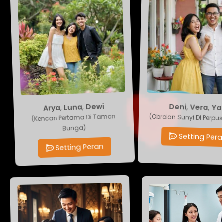
Arya
,
Luna
Deni
,
Vera
,
Ya
,
Dewi
(Kencan Pertama Di Taman
(Obrolan Sunyi Di Perp
Bunga)
Setting Per
Setting Peran