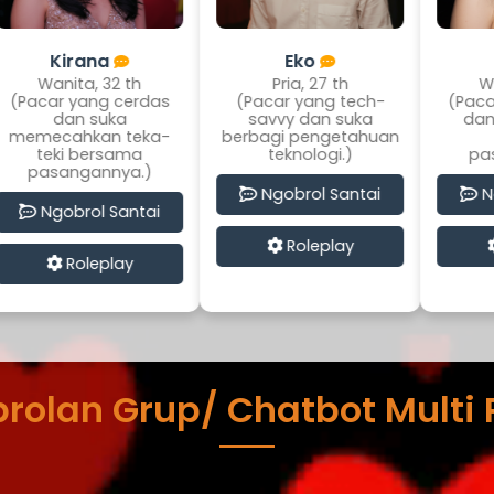
a
Eko
Putri
2 th
Pria, 27 th
Wanita, 20 th
 cerdas
(Pacar yang tech-
(Pacar yang angg
ka
savvy dan suka
dan suka menari
 teka-
berbagi pengetahuan
bersama
sama
teknologi.)
pasangannya.)
nya.)
Ngobrol Santai
Ngobrol Santai
Santai
Roleplay
Roleplay
lay
rolan Grup/ Chatbot Multi 