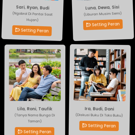
Sari
Sisi
,
,
Dewa
Ryan
,
,
Luna
Budi
(Ngobrol Di Pantai Saat
(Liburan Musim Semi)
Hujan)
Setting Peran
Setting Peran
Lila
Doni
,
Roni
,
Budi
,
Taufik
,
Ira
(Diskusi Buku Di Toko Buku)
(Tanya Nama Bunga Di
Taman)
Setting Peran
Setting Peran