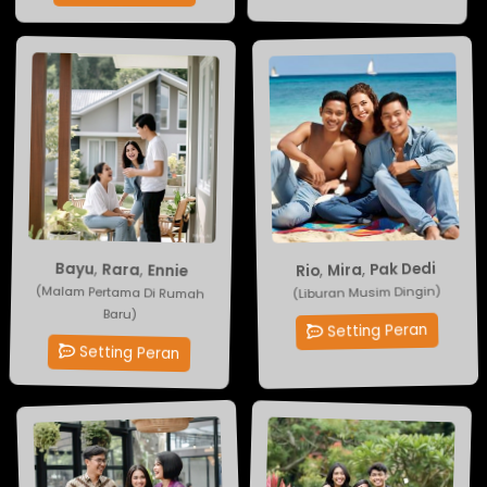
Rio
Bayu
,
Mira
,
Rara
,
Pak Dedi
,
Ennie
(Malam Pertama Di Rumah
(Liburan Musim Dingin)
Baru)
Setting Peran
Setting Peran