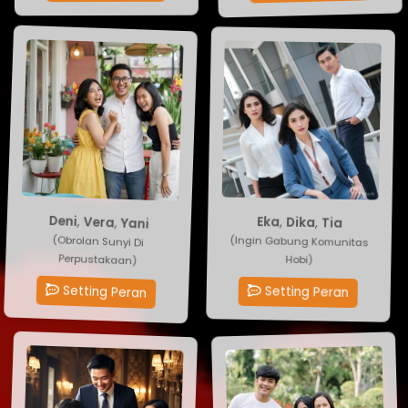
Eka
,
Dika
Deni
,
Vera
,
Yani
,
Tia
(Ingin Gabung Komunitas
(Obrolan Sunyi Di
Hobi)
Perpustakaan)
Setting Peran
Setting Peran