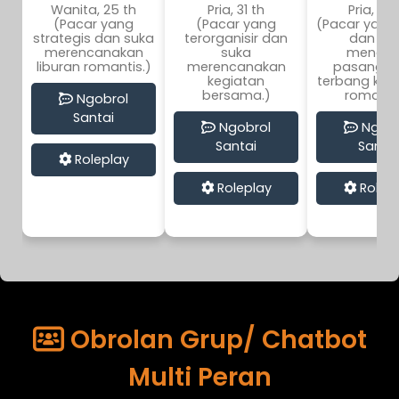
Wanita, 25 th
Pria, 31 th
Pria, 29 
(Pacar yang
(Pacar yang
(Pacar yang
strategis dan suka
terorganisir dan
dan su
merencanakan
suka
mengaj
liburan romantis.)
merencanakan
pasanga
kegiatan
terbang ke 
bersama.)
romantis
Ngobrol
Santai
Ngobrol
Ngobr
Santai
Santai
Roleplay
Roleplay
Rolep
Obrolan Grup/ Chatbot
Multi Peran