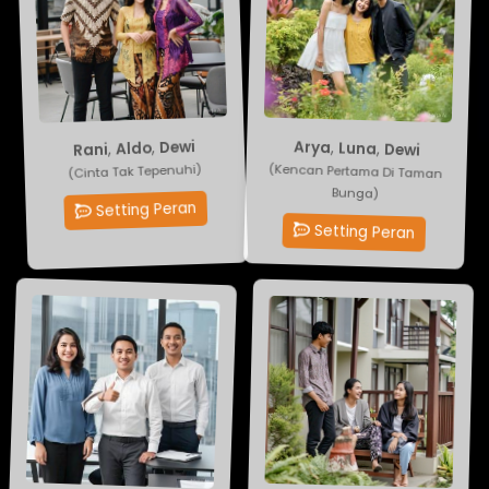
Arya
Dewi
,
Luna
,
Aldo
,
Rani
,
Dewi
(Kencan Pertama Di Taman
(Cinta Tak Tepenuhi)
Bunga)
Setting Peran
Setting Peran