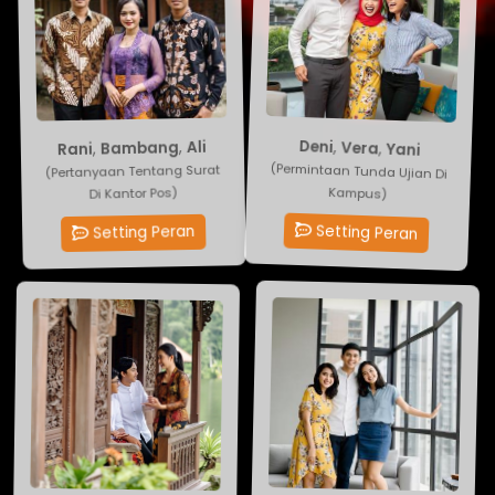
Ali
,
Bambang
Deni
,
Vera
,
Yani
,
Rani
(Pertanyaan Tentang Surat
(Permintaan Tunda Ujian Di
Di Kantor Pos)
Kampus)
Setting Peran
Setting Peran