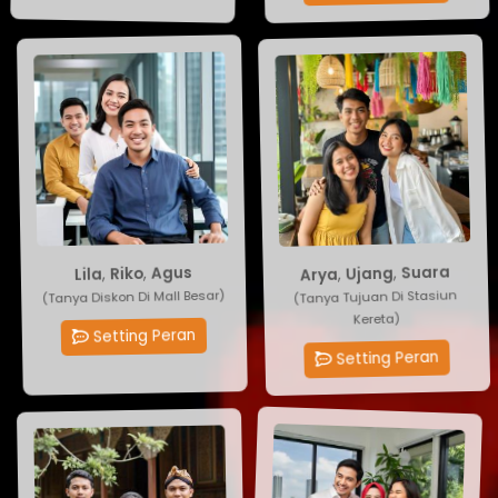
Suara
Agus
,
Ujang
,
Riko
,
,
Lila
Arya
(Tanya Diskon Di Mall Besar)
(Tanya Tujuan Di Stasiun
Kereta)
Setting Peran
Setting Peran