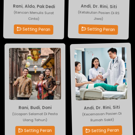
Pak Dedi
Andi
,
Dr. Rini
,
Aldo
,
,
Siti
Rani
(Ketakutan Pasien Di RS
(Kencan Menulis Surat
Cinta)
Jiwa)
Setting Peran
Setting Peran
Siti
Doni
,
Dr. Rini
,
Budi
,
,
Rani
Andi
(Ucapan Selamat Di Pesta
(Kecemasan Pasien Di
Rumah Sakit)
Ulang Tahun)
Setting Peran
Setting Peran