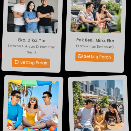
Pak Beni
Eka
,
Dika
,
Mira
,
Tia
,
Eko
(Makna Lukisan Di Pameran
(Komunitas Berkebun)
Seni)
Setting Peran
Setting Peran