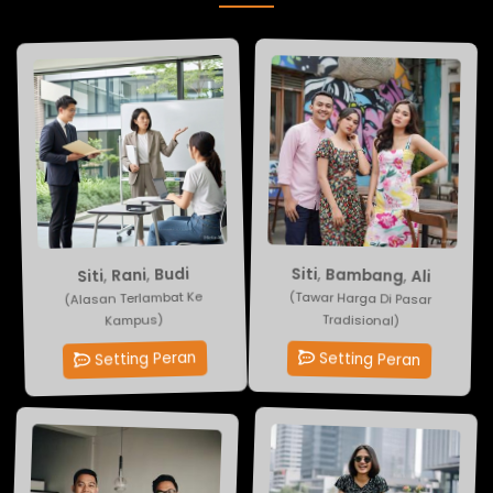
Siti
Budi
,
Bambang
,
Rani
,
Siti
,
Ali
(Tawar Harga Di Pasar
(Alasan Terlambat Ke
Tradisional)
Kampus)
Setting Peran
Setting Peran