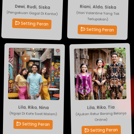
Riani
,
Aldo
Dewi
,
Rudi
,
Siska
,
Siska
(Hari Valentine Yang Tak
(Pengakuan Gagal Di Kantor)
Terlupakan)
Setting Peran
Setting Peran
Lila
Tia
,
,
Riko
Riko
,
,
Nina
Lila
(Ajukan Retur Barang Belanja
(Ngopi Di Kafe Saat Malam)
Online)
Setting Peran
Setting Peran