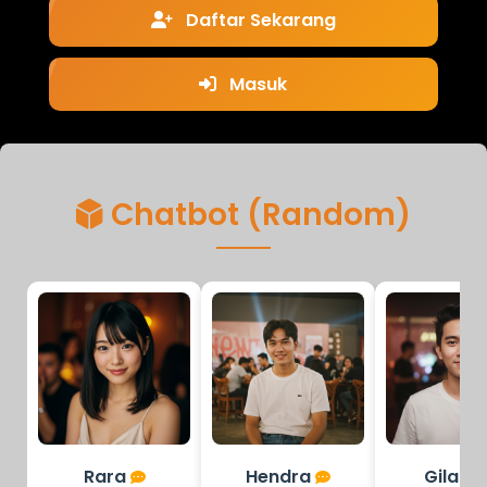
Daftar Sekarang
Masuk
Chatbot (Random)
Rara
Hendra
Gilang