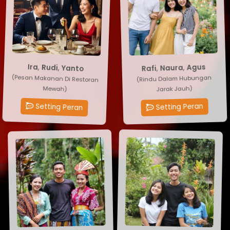
Agus
,
Ira
Naura
,
Rudi
,
Yanto
,
Rafi
(Rindu Dalam Hubungan
(Pesan Makanan Di Restoran
Jarak Jauh)
Mewah)
Setting Peran
Setting Peran