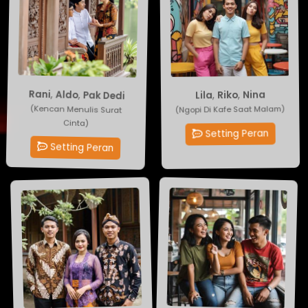
Pak Dedi
Lila
,
Riko
,
Aldo
,
Nina
,
Rani
(Ngopi Di Kafe Saat Malam)
(Kencan Menulis Surat
Cinta)
Setting Peran
Setting Peran