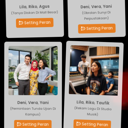
Yani
Agus
,
Vera
,
Riko
,
,
Deni
Lila
(Tanya Diskon Di Mall Besar)
(Obrolan Sunyi Di
Perpustakaan)
Setting Peran
Setting Peran
Deni
Lila
,
Vera
,
Riko
,
Taufik
,
Yani
(Permintaan Tunda Ujian Di
(Rekam Lagu Di Studio
Kampus)
Musik)
Setting Peran
Setting Peran