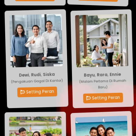
Ennie
Siska
,
,
Rara
Rudi
,
,
Bayu
Dewi
(Pengakuan Gagal Di Kantor)
(Malam Pertama Di Rumah
Baru)
Setting Peran
Setting Peran