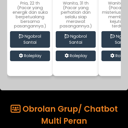
Pria, 22 th
Wanita, 31 th
Wanita, 2
(Pacar yang
(Pacar yang
(Pacar y
energik dan suka
perhatian dan
misterius da
berpetualang
selalu siap
memberi
bersama
merawat
kejutan 
pasangannya.)
pasangannya.)
terduga
Ngobrol
Ngobrol
Ngobr
Santai
Santai
Santai
Roleplay
Roleplay
Rolep
Obrolan Grup/ Chatbot
Multi Peran