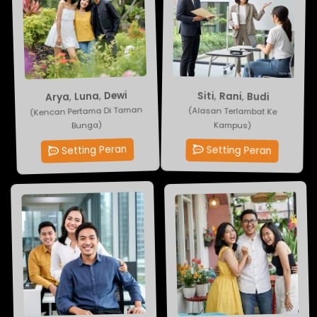
Dewi
Budi
,
,
Luna
Rani
,
,
Arya
Siti
(Kencan Pertama Di Taman
(Alasan Terlambat Ke
Kampus)
Bunga)
Setting Peran
Setting Peran