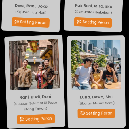
Pak Beni
Dewi
,
Rani
,
Mira
,
Joko
,
Eko
(Komunitas Berkebun)
(Kejutan Pagi Hari)
Setting Peran
Setting Peran
Luna
Doni
,
Dewa
,
Budi
,
Rani
,
Sisi
(Liburan Musim Semi)
(Ucapan Selamat Di Pesta
Ulang Tahun)
Setting Peran
Setting Peran