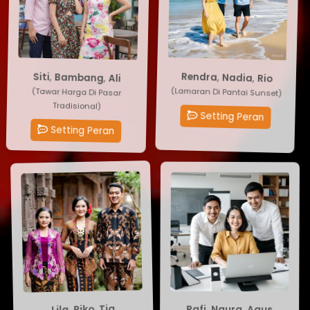
Rendra
Siti
,
Bambang
,
Nadia
,
,
Rio
Ali
(Lamaran Di Pantai Sunset)
(Tawar Harga Di Pasar
Tradisional)
Setting Peran
Setting Peran
Agus
Lila
,
,
Naura
Riko
,
,