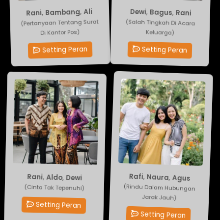
Ali
Dewi
,
Bambang
,
Bagus
,
,
Rani
Rani
(Pertanyaan Tentang Surat
(Salah Tingkah Di Acara
Di Kantor Pos)
Keluarga)
Setting Peran
Setting Peran
Rani
,
Aldo
Rafi
,
Naura
,
Agus
,
Dewi
(Cinta Tak Tepenuhi)
(Rindu Dalam Hubungan
Jarak Jauh)
Setting Peran
Setting Peran