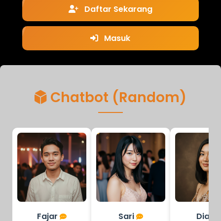
Daftar Sekarang
Masuk
Chatbot (Random)
Fajar
Sari
Diah