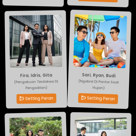
Fira
Sari
,
Idris
,
Ryan
,
,
Budi
Gita
(Pengakuan Terdakwa Di
(Ngobrol Di Pantai Saat
Pengadilan)
Hujan)
Setting Peran
Setting Peran