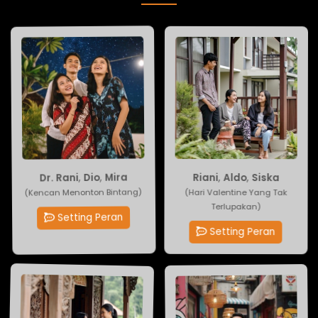
Riani
Mira
,
,
Dio
Aldo
,
Dr. Rani
,
Siska
(Kencan Menonton Bintang)
(Hari Valentine Yang Tak
Terlupakan)
Setting Peran
Setting Peran