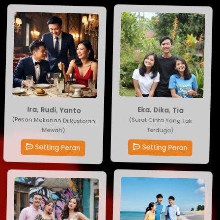
Ira
Eka
,
Rudi
,
Dika
,
Yanto
,
Tia
(Pesan Makanan Di Restoran
(Surat Cinta Yang Tak
Terduga)
Mewah)
Setting Peran
Setting Peran