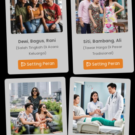
Ali
Rani
,
Bambang
,
Bagus
,
Dewi
,
Siti
(Tawar Harga Di Pasar
(Salah Tingkah Di Acara
Tradisional)
Keluarga)
Setting Peran
Setting Peran