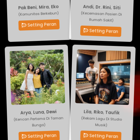
Pak Beni
Andi
,
Dr. Rini
,
Mira
,
Siti
,
Eko
(Komunitas Berkebun)
(Kecemasan Pasien Di
Rumah Sakit)
Setting Peran
Setting Peran
Arya
Lila
,
,
Luna
Riko
,
Taufik
,
Dewi
(Kencan Pertama Di Taman
(Rekam Lagu Di Studio
Bunga)
Musik)
Setting Peran
Setting Peran