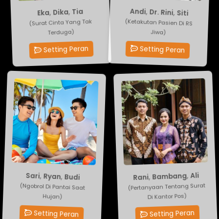
Siti
,
Dr. Rini
Tia
,
Dika
,
Eka
,
Andi
(Ketakutan Pasien Di RS
(Surat Cinta Yang Tak
Jiwa)
Terduga)
Setting Peran
Setting Peran
Ali
,
Budi
Bambang
,
Ryan
,
Sari
,
Rani
(Pertanyaan Tentang Surat
(Ngobrol Di Pantai Saat
Di Kantor Pos)
Hujan)
Setting Peran
Setting Peran