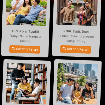
Rani
,
Taufik
Budi
,
Roni
,
Lila
,
Doni
(Ucapan Selamat Di Pesta
(Tanya Nama Bunga Di
Ulang Tahun)
Taman)
Setting Peran
Setting Peran