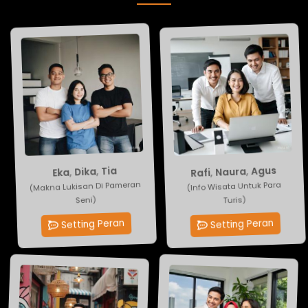
Tia
,
Dika
Agus
,
Naura
,
Rafi
,
Eka
(Makna Lukisan Di Pameran
(Info Wisata Untuk Para
Seni)
Turis)
Setting Peran
Setting Peran