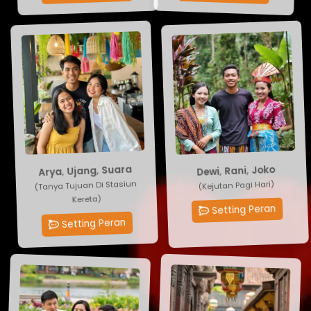
Suara
,
Ujang
Joko
,
Rani
,
Dewi
,
Arya
(Tanya Tujuan Di Stasiun
(Kejutan Pagi Hari)
Kereta)
Setting Peran
Setting Peran