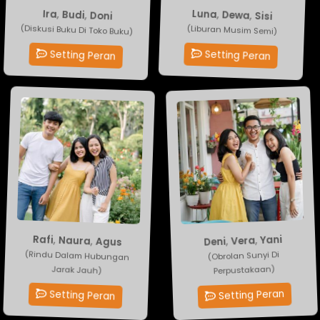
Ira
Luna
,
Budi
,
Dewa
,
Doni
,
Sisi
(Diskusi Buku Di Toko Buku)
(Liburan Musim Semi)
Setting Peran
Setting Peran
Agus
Yani
,
,
Naura
Vera
,
Deni
,
Rafi
(Rindu Dalam Hubungan
(Obrolan Sunyi Di
Perpustakaan)
Jarak Jauh)
Setting Peran
Setting Peran