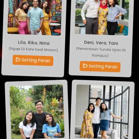
Deni
,
Vera
Lila
,
Riko
,
Nina
,
Yani
(Permintaan Tunda Ujian Di
(Ngopi Di Kafe Saat Malam)
Kampus)
Setting Peran
Setting Peran