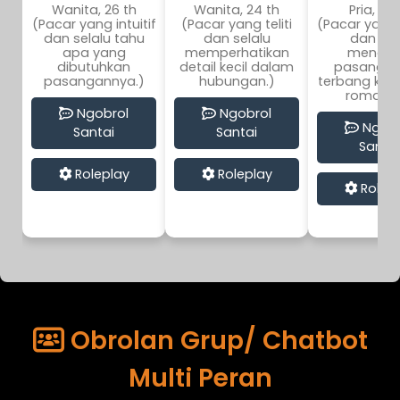
Wanita, 26 th
Wanita, 24 th
Pria, 29 
(Pacar yang intuitif
(Pacar yang teliti
(Pacar yang
dan selalu tahu
dan selalu
dan su
apa yang
memperhatikan
mengaj
dibutuhkan
detail kecil dalam
pasanga
pasangannya.)
hubungan.)
terbang ke 
romantis
Ngobrol
Ngobrol
Ngobr
Santai
Santai
Santai
Roleplay
Roleplay
Rolep
Obrolan Grup/ Chatbot
Multi Peran