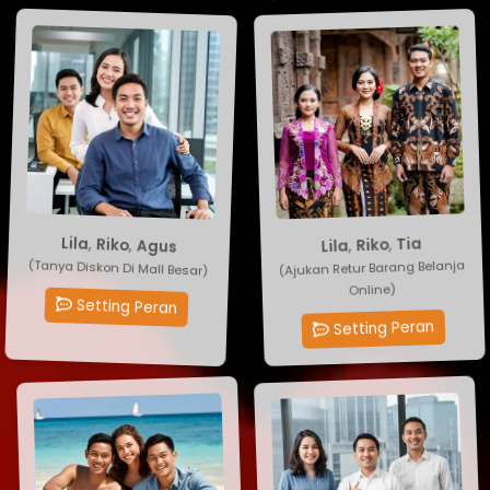
Agus
,
Riko
Tia
,
Riko
,
Lila
,
Lila
(Tanya Diskon Di Mall Besar)
(Ajukan Retur Barang Belanja
Online)
Setting Peran
Setting Peran