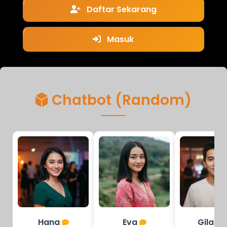
Daftar Sekarang
Masuk
Chatbot (Random)
Hana
Eva
Gilang