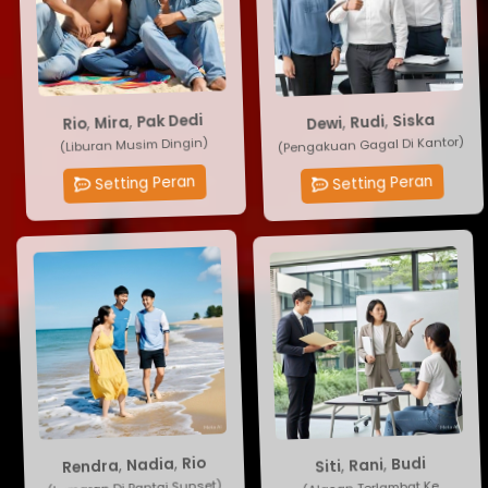
Siska
,
Pak Dedi
Rudi
,
Mira
,
Rio
,
Dewi
(Pengakuan Gagal Di Kantor)
(Liburan Musim Dingin)
Setting Peran
Setting Peran
Rio
Siti
,
Nadia
,
Rani
,
,
Rendra
Budi
(Lamaran Di Pantai Sunset)
(Alasan Terlambat Ke