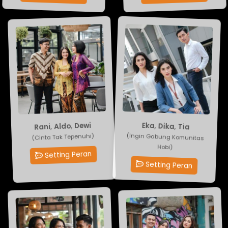
Dewi
Eka
,
Aldo
,
Dika
,
,
Tia
Rani
(Cinta Tak Tepenuhi)
(Ingin Gabung Komunitas
Hobi)
Setting Peran
Setting Peran