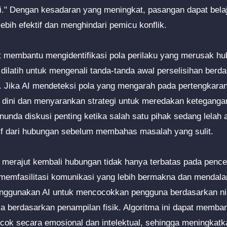
ni." Dengan kesadaran yang meningkat, pasangan dapat bela
bih efektif dan menghindari pemicu konflik.
pat membantu mengidentifikasi pola perilaku yang merusak h
dilatih untuk mengenali tanda-tanda awal perselisihan berda
n. Jika AI mendeteksi pola yang mengarah pada pertengkaran 
dini dan menyarankan strategi untuk meredakan ketegangan
nda diskusi penting ketika salah satu pihak sedang lelah a
if dari hubungan sebelum membahas masalah yang sulit.
merajut kembali hubungan tidak hanya terbatas pada penceg
memfasilitasi komunikasi yang lebih bermakna dan mendala
ggunakan AI untuk mencocokkan pengguna berdasarkan nilai
a berdasarkan penampilan fisik. Algoritma ini dapat memb
cok secara emosional dan intelektual, sehingga meningkatk