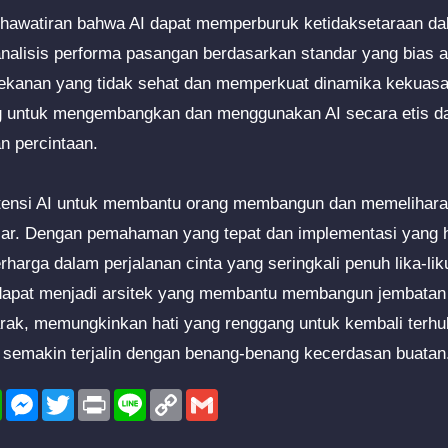
ekhawatiran bahwa AI dapat memperburuk ketidaksetaraan da
alisis performa pasangan berdasarkan standar yang bias atau
tekanan yang tidak sehat dan memperkuat dinamika kekuasaa
ing untuk mengembangkan dan menggunakan AI secara etis d
n percintaan.
tensi AI untuk membantu orang membangun dan memelihara
ar. Dengan pemahaman yang tepat dan implementasi yang hat
harga dalam perjalanan cinta yang seringkali penuh lika-lik
i dapat menjadi arsitek yang membantu membangun jembatan 
rak, memungkinkan hati yang renggang untuk kembali terh
 semakin terjalin dengan benang-benang kecerdasan buatan
l
WhatsApp
Messenger
Twitter
Print
Line
Copy
Gmail
Link