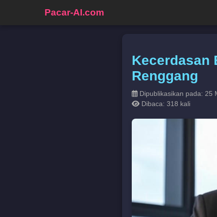
Pacar-AI.com
Kecerdasan B
Renggang
Dipublikasikan pada: 25 
Dibaca: 318 kali