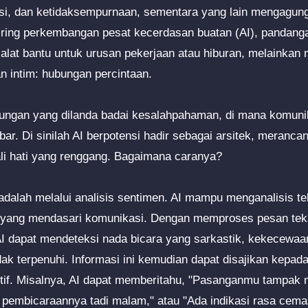
si, dan ketidaksempurnaan, sementara yang lain mengagungka
iring perkembangan pesat kecerdasan buatan (AI), pandangan
r alat bantu untuk urusan pekerjaan atau hiburan, melainka
n intim: hubungan percintaan.
ngan yang dilanda badai kesalahpahaman, di mana komunik
bar. Di sinilah AI berpotensi hadir sebagai arsitek, meranc
 hati yang renggang. Bagaimana caranya?
adalah melalui analisis sentimen. AI mampu menganalisis t
i yang mendasari komunikasi. Dengan memproses pesan teks
AI dapat mendeteksi nada bicara yang sarkastik, kekecewaa
dak terpenuhi. Informasi ini kemudian dapat disajikan kepa
tif. Misalnya, AI dapat memberitahu, "Pasanganmu tampak m
pembicaraannya tadi malam," atau "Ada indikasi rasa cem