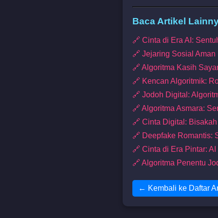
Baca Artikel Lainn
🔗 Cinta di Era AI: Sent
🔗 Jejaring Sosial Ama
🔗 Algoritma Kasih Saya
🔗 Kencan Algoritmik: Ro
🔗 Jodoh Digital: Algor
🔗 Algoritma Asmara: Se
🔗 Cinta Digital: Bisak
🔗 Deepfake Romantis: 
🔗 Cinta di Era Pintar
🔗 Algoritma Penentu Jo
← Kembali ke Daftar Ar