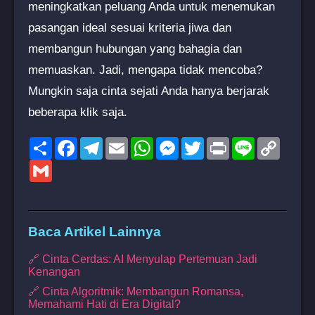
meningkatkan peluang Anda untuk menemukan
pasangan ideal sesuai kriteria jiwa dan
membangun hubungan yang bahagia dan
memuaskan. Jadi, mengapa tidak mencoba?
Mungkin saja cinta sejati Anda hanya berjarak
beberapa klik saja.
Share
Facebook
Telegram
Email
WhatsApp
Messenger
Twitter
Print
Line
Copy
Link
Gmail
Baca Artikel Lainnya
🔗 Cinta Cerdas: AI Menyulap Pertemuan Jadi
Kenangan
🔗 Cinta Algoritmik: Membangun Romansa,
Memahami Hati di Era Digital?