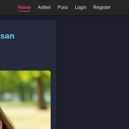
Home
Artikel
Puisi
Login
Register
asan