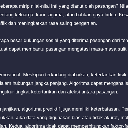
berapa mirip nilai-nilai inti yang dianut oleh pasangan? Nilai-
tang keluarga, karir, agama, atau bahkan gaya hidup. Kesa
flik dan meningkatkan rasa saling pengertian.
apa besar dukungan sosial yang diterima pasangan dari te
kuat dapat membantu pasangan mengatasi masa-masa sulit
Emosional: Meskipun terkadang diabaikan, ketertarikan fisik
 dalam hubungan jangka panjang. Algoritma dapat menganalis
gukur tingkat ketertarikan dan afeksi antara pasangan.
anjikan, algoritma prediktif juga memiliki keterbatasan. P
ukkan. Jika data yang digunakan bias atau tidak akurat, ma
lah. Kedua, algoritma tidak dapat memperhitungkan faktor-f