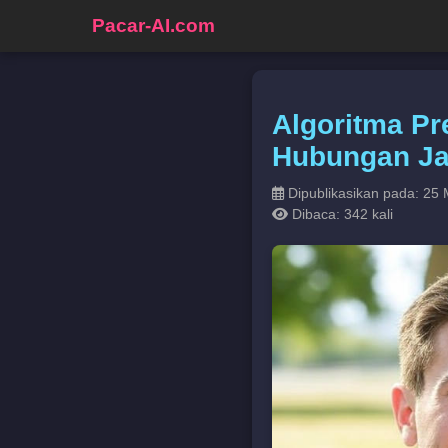
Pacar-AI.com
Algoritma Pr
Hubungan Ja
Dipublikasikan pada: 25 
Dibaca: 342 kali