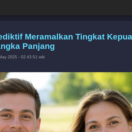
ediktif Meramalkan Tingkat Kepu
ngka Panjang
May 2025 - 02:43:51 wib