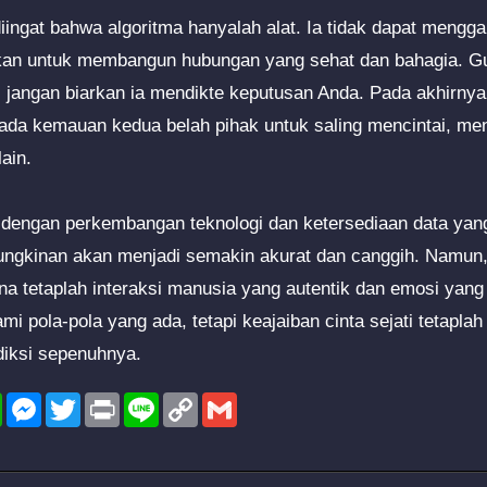
iingat bahwa algoritma hanyalah alat. Ia tidak dapat mengg
kan untuk membangun hubungan yang sehat dan bahagia. G
i jangan biarkan ia mendikte keputusan Anda. Pada akhirnya
ada kemauan kedua belah pihak untuk saling mencintai, me
ain.
 dengan perkembangan teknologi dan ketersediaan data yang
mungkinan akan menjadi semakin akurat dan canggih. Namun, 
 tetaplah interaksi manusia yang autentik dan emosi yang 
 pola-pola yang ada, tetapi keajaiban cinta sejati tetaplah
diksi sepenuhnya.
l
WhatsApp
Messenger
Twitter
Print
Line
Copy
Gmail
Link