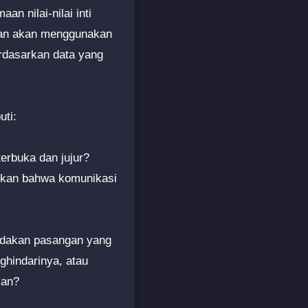
n nilai-nilai inti
dian akan menggunakan
rdasarkan data yang
uti:
erbuka dan jujur?
kkan bahwa komunikasi
edakan pasangan yang
hindarinya, atau
kan?