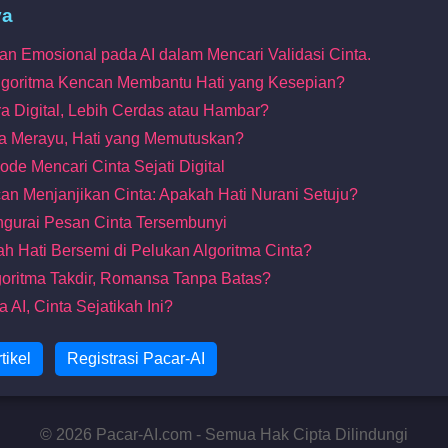
ya
n Emosional pada AI dalam Mencari Validasi Cinta.
Algoritma Kencan Membantu Hati yang Kesepian?
ra Digital, Lebih Cerdas atau Hambar?
itma Merayu, Hati yang Memutuskan?
ode Mencari Cinta Sejati Digital
can Menjanjikan Cinta: Apakah Hati Nurani Setuju?
ngurai Pesan Cinta Tersembunyi
ah Hati Bersemi di Pelukan Algoritma Cinta?
goritma Takdir, Romansa Tanpa Batas?
 AI, Cinta Sejatikah Ini?
tikel
Registrasi Pacar-AI
© 2026 Pacar-AI.com - Semua Hak Cipta Dilindungi