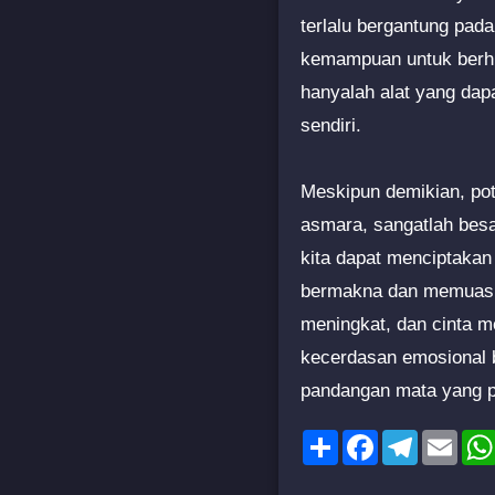
terlalu bergantung pad
kemampuan untuk berhu
hanyalah alat yang dap
sendiri.
Meskipun demikian, po
asmara, sangatlah besa
kita dapat menciptaka
bermakna dan memuask
meningkat, dan cinta m
kecerdasan emosional b
pandangan mata yang pen
Share
Facebook
Telegram
Emai