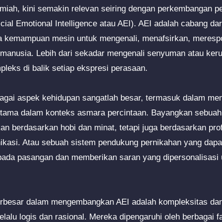
i ilmiah, kini semakin relevan seiring dengan perkembangan 
icial Emotional Intelligence atau AEI). AEI adalah cabang d
da kemampuan mesin untuk mengenali, menafsirkan, meresp
manusia. Lebih dari sekadar mengenali senyuman atau keru
eks di balik setiap ekspresi perasaan.
bagai aspek kehidupan sangatlah besar, termasuk dalam m
utama dalam konteks asmara percintaan. Bayangkan sebuah 
n berdasarkan hobi dan minat, tetapi juga berdasarkan prof
kasi. Atau sebuah sistem pendukung pernikahan yang dapa
 pada pasangan dan memberikan saran yang dipersonalisasi
erbesar dalam mengembangkan AEI adalah kompleksitas dan 
lalu logis dan rasional. Mereka dipengaruhi oleh berbagai fa