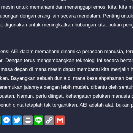
a mesin untuk memahami dan menanggapi emosi kita, kita m
bungan dengan orang lain secara mendalam. Penting untuk
at digunakan untuk meningkatkan hubungan kita, bukan peng
tensi AEI dalam memahami dinamika perasaan manusia, ter
r. Dengan terus mengembangkan teknologi ini secara berta
n masa depan di mana mesin dapat membantu kita menjalin 
an. Bayangkan sebuah dunia di mana kesalahpahaman ber
enemukan jalannya dengan lebih mudah, dibantu oleh sentuh
uatan. Namun, perlu diingat, kehangatan pelukan manusia 
uh cinta tetaplah tak tergantikan. AEI adalah alat, bukan 
l
WhatsApp
Messenger
Twitter
Print
Line
Copy
Gmail
Link