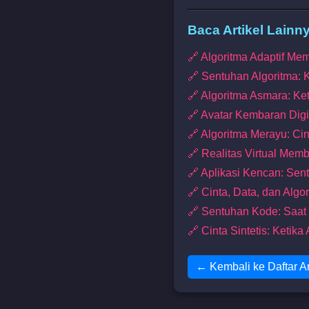
Baca Artikel Lainn
🔗 Algoritma Adaptif M
🔗 Sentuhan Algoritma: 
🔗 Algoritma Asmara: Ke
🔗 Avatar Kembaran Digi
🔗 Algoritma Merayu: Cint
🔗 Realitas Virtual Me
🔗 Aplikasi Kencan: Sent
🔗 Cinta, Data, dan Alg
🔗 Sentuhan Kode: Saat
🔗 Cinta Sintetis: Keti
← Kembali ke Daftar Ar