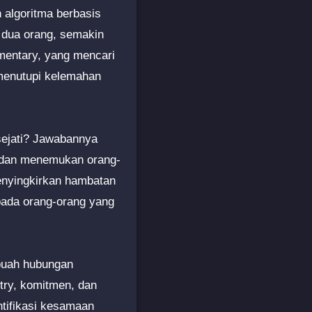
 algoritma berbasis
 dua orang, semakin
imentary, yang mencari
 menutupi kelemahan
sejati? Jawabannya
n dan menemukan orang-
enyingkirkan hambatan
pada orang-orang yang
ebuah hubungan
stry, komitmen, dan
tifikasi kesamaan