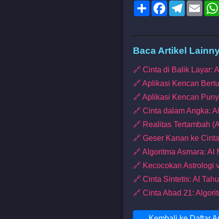
Share
Facebook
Telegram
Emai
Baca Artikel Lainn
🔗 Cinta di Balik Layar
🔗 Aplikasi Kencan Bert
🔗 Aplikasi Kencan Pun
🔗 Cinta dalam Angka: A
🔗 Realitas Tertambah 
🔗 Geser Kanan ke Cinta
🔗 Algoritma Asmara: AI
🔗 Kecocokan Astrologi 
🔗 Cinta Sintetis: AI Tah
🔗 Cinta Abad 21: Algor
← Kembali ke Daftar Ar