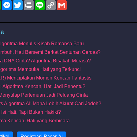
l
WhatsApp
Messenger
Twitter
Print
Line
Copy
Gmail
Link
ya
: Algoritma Menulis Kisah Romansa Baru
umbuh, Hati Bersemi Berkat Sentuhan Cerdas?
ya DNA Cinta? Algoritma Bisakah Merasa?
lgoritma Membuka Hati yang Terkunci
(AR) Menciptakan Momen Kencan Fantastis
: Algoritma Kencan, Hati Jadi Penentu?
 Menyulap Pertemuan Jadi Peluang Cinta
vs Algoritma AI: Mana Lebih Akurat Cari Jodoh?
u Isi Hati, Tapi Bukan Hakiki?
itma Kencan, Hati yang Berbicara
tikel
Registrasi Pacar-AI