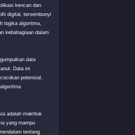
plikasi kencan dan
il digital, tersembunyi
 logika algoritma,
an kebahagiaan dalam
ngumpulkan data
anut. Data ini
cocokan potensial.
algoritma
usia adalah makhluk
itma yang mampu
mendalam tentang