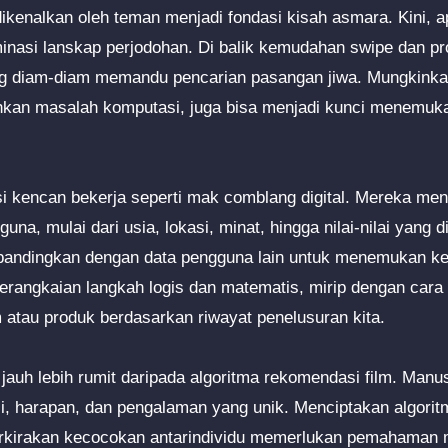
dikenalkan oleh teman menjadi fondasi kisah asmara. Kini, a
nasi lanskap perjodohan. Di balik kemudahan swipe dan prof
ng diam-diam memandu pencarian pasangan jiwa. Mungkinkah
kan masalah komputasi, juga bisa menjadi kunci menemuk
si kencan bekerja seperti mak comblang digital. Mereka me
una, mulai dari usia, lokasi, minat, hingga nilai-nilai yang di
ibandingkan dengan data pengguna lain untuk menemukan ke
serangkaian langkah logis dan matematis, mirip dengan cara 
atau produk berdasarkan riwayat penelusuran kita.
 jauh lebih rumit daripada algoritma rekomendasi film. Man
, harapan, dan pengalaman yang unik. Menciptakan algor
irakan kecocokan antarindividu memerlukan pemahaman 