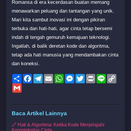
Romansa di era kecerdasan buatan memang
menawarkan peluang dan tantangan yang unik.
Mari kita sambut inovasi ini dengan pikiran
terbuka dan hati-hati, agar cinta tetap bersemi
indah di tengah gemuruh kemajuan teknologi.
Ingatlah, di balik deretan kode dan algoritma,
tetap ada hati manusia yang mendambakan cinta
dan koneksi.
Share
Facebook
Telegram
Email
WhatsApp
Messenger
Twitter
Print
Line
Copy
Link
Gmail
Baca Artikel Lainnya
🔗 Hati & Algoritma: Ketika Kode Menjelajahi
Kompleksitas Cinta