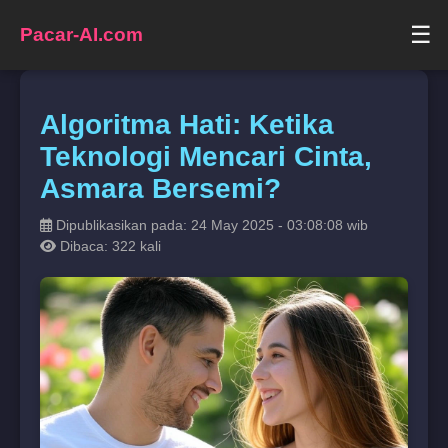
☰
Pacar-AI.com
Algoritma Hati: Ketika
Teknologi Mencari Cinta,
Asmara Bersemi?
Dipublikasikan pada: 24 May 2025 - 03:08:08 wib
Dibaca: 322 kali