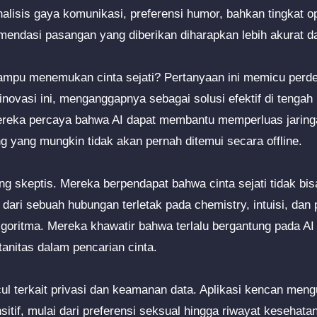
isis gaya komunikasi, preferensi humor, bahkan tingkat o
endasi pasangan yang diberikan diharapkan lebih akurat da
mpu menemukan cinta sejati? Pertanyaan ini memicu perde
novasi ini, menganggapnya sebagai solusi efektif di tengah
ereka percaya bahwa AI dapat membantu memperluas jarin
yang mungkin tidak akan pernah ditemui secara offline.
yang skeptis. Mereka berpendapat bahwa cinta sejati tidak bi
 dari sebuah hubungan terletak pada chemistry, intuisi, da
 algoritma. Mereka khawatir bahwa terlalu bergantung pada A
tanitas dalam pencarian cinta.
ul terkait privasi dan keamanan data. Aplikasi kencan men
itif, mulai dari preferensi seksual hingga riwayat kesehatan.