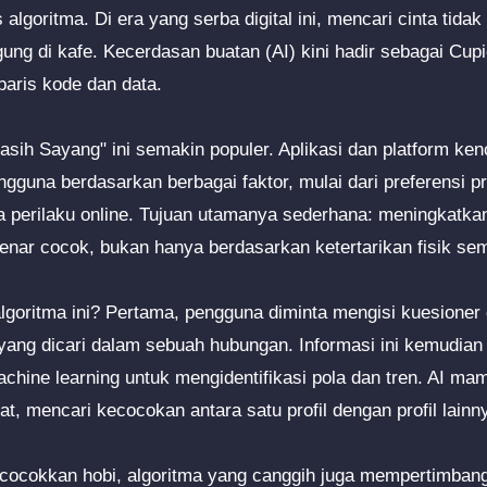
algoritma. Di era yang serba digital ini, mencari cinta tidak
ung di kafe. Kecerdasan buatan (AI) kini hadir sebagai Cup
baris kode dan data.
sih Sayang" ini semakin populer. Aplikasi dan platform k
una berdasarkan berbagai faktor, mulai dari preferensi priba
la perilaku online. Tujuan utamanya sederhana: meningkat
nar cocok, bukan hanya berdasarkan ketertarikan fisik se
goritma ini? Pertama, pengguna diminta mengisi kuesioner de
ang dicari dalam sebuah hubungan. Informasi ini kemudian d
hine learning untuk mengidentifikasi pola dan tren. AI ma
t, mencari kecocokan antara satu profil dengan profil lainn
cocokkan hobi, algoritma yang canggih juga mempertimbang