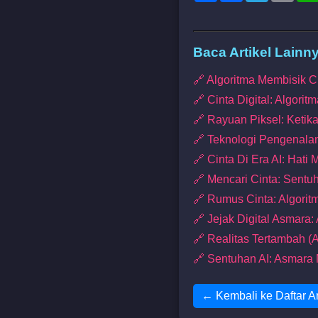
Baca Artikel Lainn
🔗 Algoritma Membisik C
🔗 Cinta Digital: Algori
🔗 Rayuan Piksel: Ketika
🔗 Teknologi Pengenala
🔗 Cinta Di Era AI: Hat
🔗 Mencari Cinta: Sentuh
🔗 Rumus Cinta: Algorit
🔗 Jejak Digital Asmara
🔗 Realitas Tertambah 
🔗 Sentuhan AI: Asmara
← Kembali ke Daftar Ar