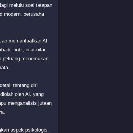
 lagi melulu soal tatapan
id modern, berusaha
encan memanfaatkan AI
di, hobi, nilai-nilai
kan peluang menemukan
mata.
tail tentang diri
iolah oleh AI, yang
mpu menganalisis jutaan
ya.
kan aspek psikologis.