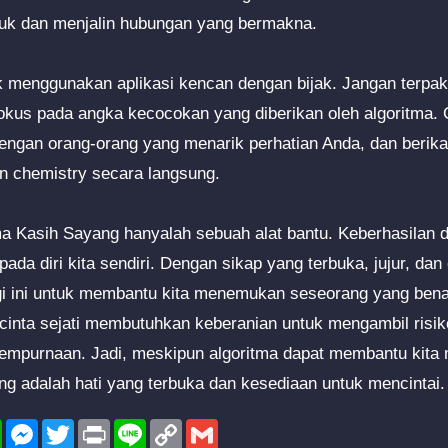
suk dan menjalin hubungan yang bermakna.
uk menggunakan aplikasi kencan dengan bijak. Jangan terpak
fokus pada angka kecocokan yang diberikan oleh algoritma.
dengan orang-orang yang menarik perhatian Anda, dan berik
n chemistry secara langsung.
ma Kasih Sayang hanyalah sebuah alat bantu. Keberhasilan
pada diri kita sendiri. Dengan sikap yang terbuka, jujur, dan 
i ini untuk membantu kita menemukan seseorang yang bena
inta sejati membutuhkan keberanian untuk mengambil risiko
empurnaan. Jadi, meskipun algoritma dapat membantu kita
ing adalah hati yang terbuka dan kesediaan untuk mencintai.
l
WhatsApp
Messenger
Twitter
Print
Line
Copy
Gmail
Link