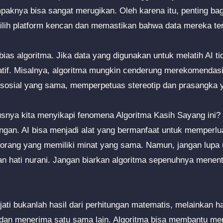
paknya bisa sangat merugikan. Oleh karena itu, penting ba
ilih platform kencan dan memastikan bahwa data mereka ter
 bias algoritma. Jika data yang digunakan untuk melatih AI ti
natif. Misalnya, algoritma mungkin cenderung merekomenda
g sosial yang sama, memperpetuas stereotip dan prasangka 
usnya kita menyikapi fenomena Algoritma Kasih Sayang ini
ngan. AI bisa menjadi alat yang bermanfaat untuk memperlu
rang yang memiliki minat yang sama. Namun, jangan lupa u
an hati nurani. Jangan biarkan algoritma sepenuhnya menen
jati bukanlah hasil dari perhitungan matematis, melainkan ha
an menerima satu sama lain. Algoritma bisa membantu mem