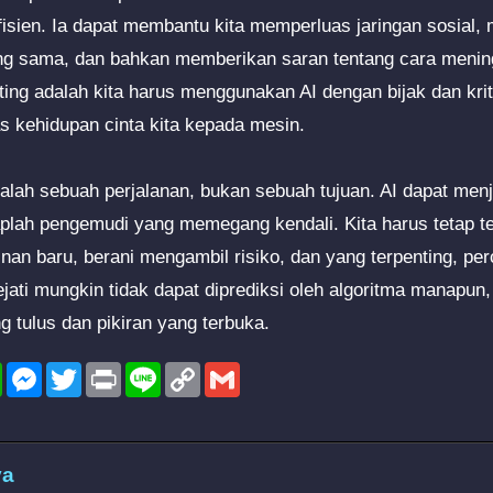
 efisien. Ia dapat membantu kita memperluas jaringan sosial
ng sama, dan bahkan memberikan saran tentang cara menin
nting adalah kita harus menggunakan AI dengan bijak dan kri
s kehidupan cinta kita kepada mesin.
dalah sebuah perjalanan, bukan sebuah tujuan. AI dapat me
etaplah pengemudi yang memegang kendali. Kita harus tetap t
n baru, berani mengambil risiko, dan yang terpenting, perc
sejati mungkin tidak dapat diprediksi oleh algoritma manapun, 
g tulus dan pikiran yang terbuka.
l
WhatsApp
Messenger
Twitter
Print
Line
Copy
Gmail
Link
ya