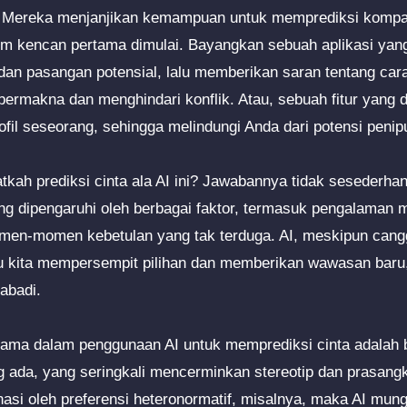
t. Mereka menjanjikan kemampuan untuk memprediksi kompati
um kencan pertama dimulai. Bayangkan sebuah aplikasi yan
dan pasangan potensial, lalu memberikan saran tentang c
bermakna dan menghindari konflik. Atau, sebuah fitur yang 
ofil seseorang, sehingga melindungi Anda dari potensi penip
kah prediksi cinta ala AI ini? Jawabannya tidak sesederhana
 dipengaruhi oleh berbagai faktor, termasuk pengalaman masa
omen-momen kebetulan yang tak terduga. AI, meskipun cang
u kita mempersempit pilihan dan memberikan wawasan baru, 
abadi.
tama dalam penggunaan AI untuk memprediksi cinta adalah b
g ada, yang seringkali mencerminkan stereotip dan prasangk
asi oleh preferensi heteronormatif, misalnya, maka AI mung