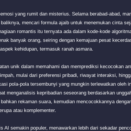
 emosi yang rumit dan misterius. Selama berabad-abad, ma
 baliknya, mencari formula ajaib untuk menemukan cinta se
hagiaan romantis itu ternyata ada dalam kode-kode algoritma
benak banyak orang, seiring dengan kemajuan pesat kecerda
aspek kehidupan, termasuk ranah asmara.
tan unik dalam memahami dan memprediksi kecocokan anta
mpah, mulai dari preferensi pribadi, riwayat interaksi, hing
asi pola-pola tersembunyi yang mungkin terlewatkan oleh in
at menganalisis kepribadian seseorang berdasarkan unggah
u bahkan rekaman suara, kemudian mencocokkannya dengan p
 serupa atau komplementer.
is AI semakin populer, menawarkan lebih dari sekadar pen