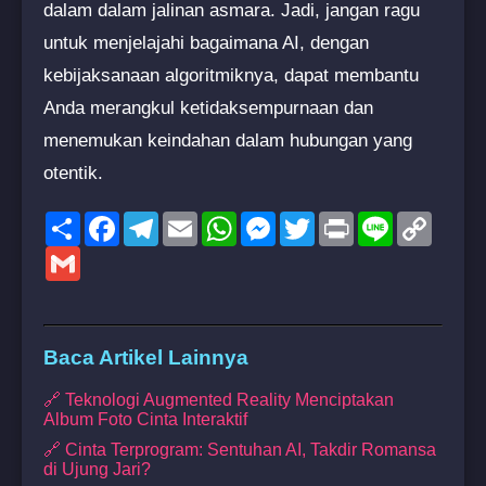
dalam dalam jalinan asmara. Jadi, jangan ragu
untuk menjelajahi bagaimana AI, dengan
kebijaksanaan algoritmiknya, dapat membantu
Anda merangkul ketidaksempurnaan dan
menemukan keindahan dalam hubungan yang
otentik.
Share
Facebook
Telegram
Email
WhatsApp
Messenger
Twitter
Print
Line
Copy
Link
Gmail
Baca Artikel Lainnya
🔗 Teknologi Augmented Reality Menciptakan
Album Foto Cinta Interaktif
🔗 Cinta Terprogram: Sentuhan AI, Takdir Romansa
di Ujung Jari?