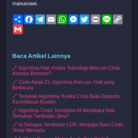
manusiawi.
Share
Facebook
Telegram
Email
WhatsApp
Messenger
Twitter
Print
Line
Copy
Link
Gmail
Baca Artikel Lainnya
🔗 Algoritma Hati: Ketika Teknologi Mencari Cinta,
Asmara Bersemi?
🔗 Cinta Abad 21: Algoritma Kencan, Hati yang
Berbicara
🔗 Terjebak Algoritma: Ketika Cinta Buta Dipandu
Kecerdasan Buatan
🔗 Algoritma Cinta: Sentuhan AI Membuka Hati,
Temukan Tambatan Jiwa?
🔗 AI Sebagai Jembatan LDR: Menjaga Bara Cinta
Tetap Menyala.