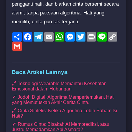
pengganti hati, dan biarkan cinta bersemi secara
alami, tanpa paksaan algoritma. Hati yang
memilih, cinta pun tak terganti.
Share
Facebook
Telegram
Email
WhatsApp
Messenger
Twitter
Print
Line
Copy
Link
Gmail
Baca Artikel Lainnya
🔗 Teknologi Wearable Memantau Kesehatan
Emosional dalam Hubungan
🔗 Jodoh Digital: Algoritma Mempertemukan, Hati
yang Memutuskan Akhir Cerita Cinta.
🔗 Cinta Sintetis: Ketika Algoritma Lebih Paham Isi
Hati?
🔗 Rumus Cinta: Bisakah AI Memprediksi, atau
Justru Memadamkan Api Asmara?