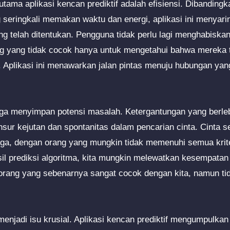
utama aplikasi kencan prediktif adalah efisiensi. Dibandin
g seringkali memakan waktu dan energi, aplikasi ini menyar
ang telah ditentukan. Pengguna tidak perlu lagi menghabiska
g yang tidak cocok hanya untuk mengetahui bahwa mereka t
Aplikasi ini menawarkan jalan pintas menuju hubungan yang
uga menyimpan potensi masalah. Ketergantungan yang berle
sur kejutan dan spontanitas dalam pencarian cinta. Cinta se
ga, dengan orang yang mungkin tidak memenuhi semua kriteri
sil prediksi algoritma, kita mungkin melewatkan kesempatan
ang yang sebenarnya sangat cocok dengan kita, namun tida
a menjadi isu krusial. Aplikasi kencan prediktif mengumpulka