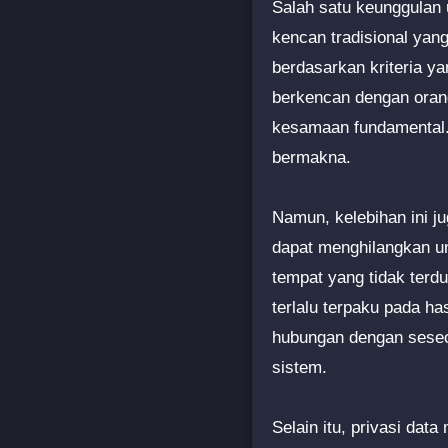
Salah satu keunggulan 
kencan tradisional yan
berdasarkan kriteria y
berkencan dengan oran
kesamaan fundamental. 
bermakna.
Namun, kelebihan ini j
dapat menghilangkan un
tempat yang tidak terdu
terlalu terpaku pada ha
hubungan dengan seseor
sistem.
Selain itu, privasi dat