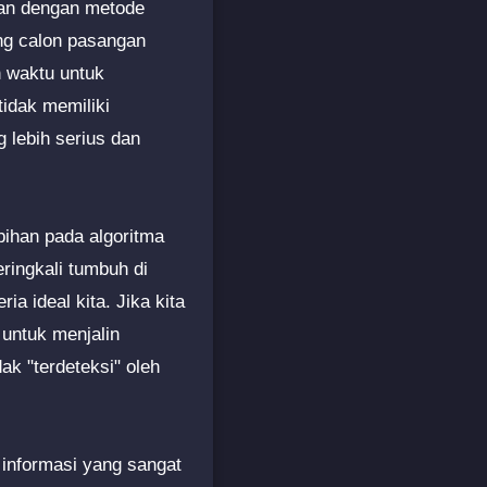
gkan dengan metode
ing calon pasangan
n waktu untuk
idak memiliki
 lebih serius dan
bihan pada algoritma
ringkali tumbuh di
a ideal kita. Jika kita
 untuk menjalin
k "terdeteksi" oleh
n informasi yang sangat