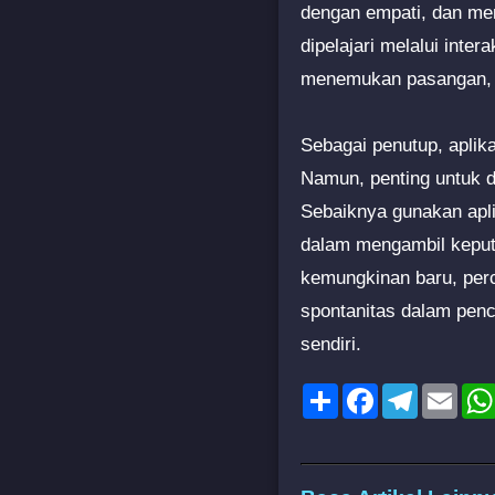
dengan empati, dan men
dipelajari melalui inter
menemukan pasangan, k
Sebagai penutup, aplik
Namun, penting untuk di
Sebaiknya gunakan apli
dalam mengambil keput
kemungkinan baru, perc
spontanitas dalam penca
sendiri.
Share
Facebook
Telegram
Emai