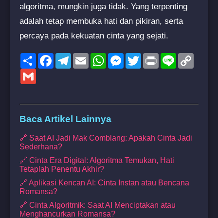
algoritma, mungkin juga tidak. Yang terpenting
adalah tetap membuka hati dan pikiran, serta
percaya pada kekuatan cinta yang sejati.
Share
Facebook
Telegram
Email
WhatsApp
Messenger
Twitter
Print
Line
Copy
Link
Gmail
Baca Artikel Lainnya
🔗 Saat AI Jadi Mak Comblang: Apakah Cinta Jadi
Sederhana?
🔗 Cinta Era Digital: Algoritma Temukan, Hati
Tetaplah Penentu Akhir?
🔗 Aplikasi Kencan AI: Cinta Instan atau Bencana
Romansa?
🔗 Cinta Algoritmik: Saat AI Menciptakan atau
Menghancurkan Romansa?