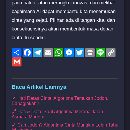
pada naluri, atau merangkul inovasi dan melihat
bagaimana AI dapat membantu kita menemukan
cinta yang sejati. Pilihan ada di tangan kita, dan
konsekuensinya akan membentuk masa depan
cinta itu sendiri.
Share
Facebook
Telegram
Email
WhatsApp
Messenger
Twitter
Print
Line
Copy
Link
Gmail
Baca Artikel Lainnya
🔗 Hati Retas Cinta: Algoritma Temukan Jodoh,
Bahagiakah?
🔗 Hati & Data: Saat Algoritma Meraba Jalan
Asmara Modern
🔗 Cari Jodoh? Algoritma Cinta Mungkin Lebih Tahu