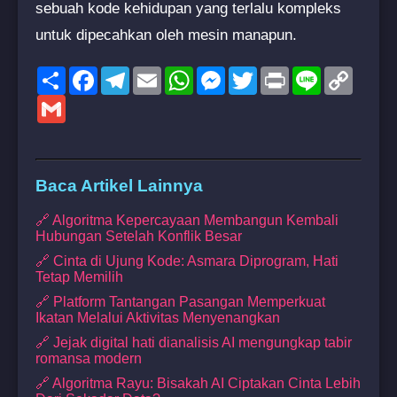
sebuah kode kehidupan yang terlalu kompleks
untuk dipecahkan oleh mesin manapun.
Share
Facebook
Telegram
Email
WhatsApp
Messenger
Twitter
Print
Line
Copy
Link
Gmail
Baca Artikel Lainnya
🔗 Algoritma Kepercayaan Membangun Kembali
Hubungan Setelah Konflik Besar
🔗 Cinta di Ujung Kode: Asmara Diprogram, Hati
Tetap Memilih
🔗 Platform Tantangan Pasangan Memperkuat
Ikatan Melalui Aktivitas Menyenangkan
🔗 Jejak digital hati dianalisis AI mengungkap tabir
romansa modern
🔗 Algoritma Rayu: Bisakah AI Ciptakan Cinta Lebih