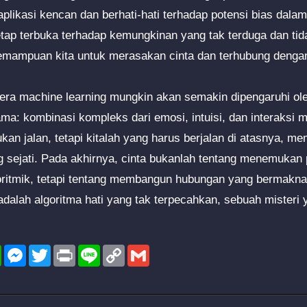
aplikasi kencan dan berhati-hati terhadap potensi bias dala
 tetap terbuka terhadap kemungkinan yang tak terduga dan t
mampuan kita untuk merasakan cinta dan terhubung dengan 
ra machine learning mungkin akan semakin dipengaruhi ole
ama: kombinasi kompleks dari emosi, intuisi, dan interaksi 
n jalan, tetapi kitalah yang harus berjalan di atasnya, mem
 sejati. Pada akhirnya, cinta bukanlah tentang menemukan
oritmik, tetapi tentang membangun hubungan yang bermakna
i adalah algoritma hati yang tak terpecahkan, sebuah mister
l
WhatsApp
Messenger
Twitter
Print
Line
Copy
Gmail
Link