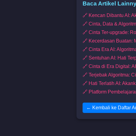
Baca Artikel Lainn
🔗 Kencan Dibantu AI: A
🔗 Cinta, Data & Algori
🔗 Cinta Ter-upgrade: R
🔗 Kecerdasan Buatan: 
🔗 Cinta Era AI: Algori
🔗 Sentuhan AI: Hati Ter
🔗 Cinta di Era Digital:
🔗 Terjebak Algoritma: Ci
🔗 Hati Terlatih AI: Aka
🔗 Platform Pembelajar
← Kembali ke Daftar Ar