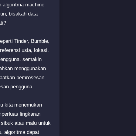
an algoritma machine
mun, bisakah data
ti?
eperti Tinder, Bumble,
erensi usia, lokasi,
 pengguna, semakin
 bahkan menggunakan
nfaatkan pemrosesan
esan pengguna.
tu kita menemukan
mperluas lingkaran
 sibuk atau malu untuk
u, algoritma dapat