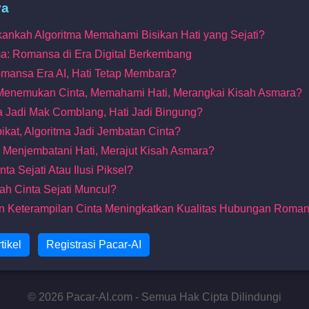
ya
kankah Algoritma Memahami Bisikan Hati yang Sejati?
tma: Romansa di Era Digital Berkembang
omansa Era AI, Hati Tetap Membara?
Menemukan Cinta, Memahami Hati, Merangkai Kisah Asmara?
tma Jadi Mak Comblang, Hati Jadi Bingung?
pikat, Algoritma Jadi Jembatan Cinta?
 AI Menjembatani Hati, Merajut Kisah Asmara?
nta Sejati Atau Ilusi Piksel?
nkah Cinta Sejati Muncul?
an Keterampilan Cinta Meningkatkan Kualitas Hubungan Roman
tikel
Registrasi Pacar-AI
© 2026 Pacar-AI.com - Semua Hak Cipta Dilindungi