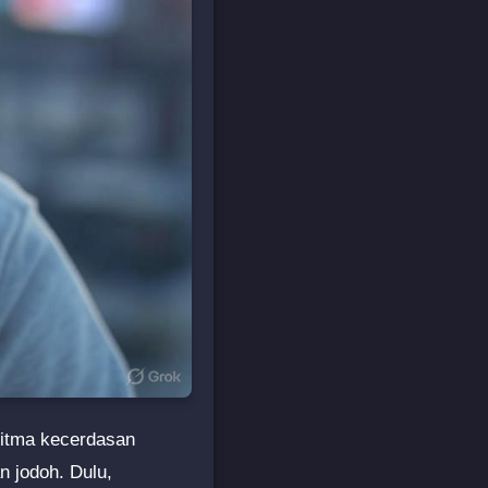
ritma kecerdasan
n jodoh. Dulu,