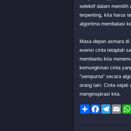
selektif dalam memilih 
terpenting, kita harus
algoritma membatasi ke
Masa depan asmara di e
esensi cinta tetaplah s
membantu kita menemuka
kemungkinan cinta yang
"sempurna" secara alg
orang lain. Cinta sejat
menginspirasi kita.
Share
Facebook
Telegram
Emai