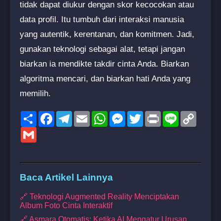
tidak dapat diukur dengan skor kecocokan atau
data profil. Itu tumbuh dari interaksi manusia
yang autentik, kerentanan, dan komitmen. Jadi,
gunakan teknologi sebagai alat, tetapi jangan
biarkan ia mendikte takdir cinta Anda. Biarkan
algoritma mencari, dan biarkan hati Anda yang
memilih.
Share
Facebook
Telegram
Email
WhatsApp
Messenger
Twitter
Print
Line
Copy
Link
Gmail
Baca Artikel Lainnya
🔗 Teknologi Augmented Reality Menciptakan
Album Foto Cinta Interaktif
🔗 Asmara Otomatis: Ketika AI Mengatur Urusan