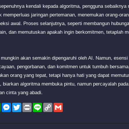
 sepenuhnya kendali kepada algoritma, pengguna sebaiknya
tuk memperluas jaringan pertemanan, menemukan orang-ora
eksi awal. Proses selanjutnya, seperti membangun hubunga
in, dan memutuskan apakah ingin berkomitmen, tetaplah m
mungkin akan semakin dipengaruhi oleh AI. Namun, esensi ci
rcayaan, pengorbanan, dan komitmen untuk tumbuh bersama.
n orang yang tepat, tetapi hanya hati yang dapat memutus
di, biarkan algoritma membuka pintu, namun percayalah pada 
n cinta yang abadi.
l
WhatsApp
Messenger
Twitter
Print
Line
Copy
Gmail
Link