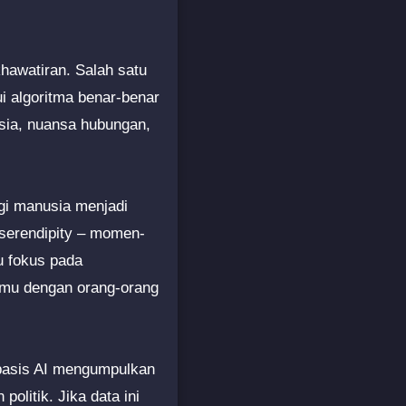
khawatiran. Salah satu
i algoritma benar-benar
sia, nuansa hubungan,
gi manusia menjadi
n serendipity – momen-
u fokus pada
emu dengan orang-orang
erbasis AI mengumpulkan
politik. Jika data ini