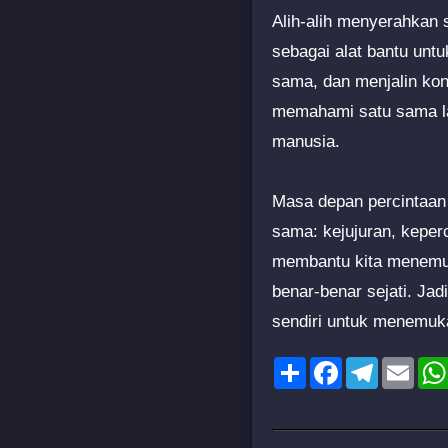
Alih-alih menyerahkan
sebagai alat bantu un
sama, dan menjalin kon
memahami satu sama la
manusia.
Masa depan percintaan 
sama: kejujuran, kepe
membantu kita menemuka
benar-benar sejati. Ja
sendiri untuk menemuka
Share
Facebook
Telegram
Emai