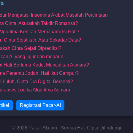
ya
dur Mengatasi Insomnia Akibat Masalah Percintaan
tma Cinta, Akuratkah Takdir Romansa?
 Algoritma Kencan Memahami Isi Hati?
r: Cinta Sejatikah, Atau Sekadar Data?
akah Cinta Sejati Diprediksi?
can AI yang jujur dan menarik
aat Hati Bertemu Kode, Munculkah Asmara?
itma Penentu Jodoh, Hati Ikut Campur?
i Luluh, Cinta Era Digital Bersemi?
 Nurani vs Logika Algoritma Asmara
tikel
Registrasi Pacar-AI
© 2026 Pacar-AI.com - Semua Hak Cipta Dilindungi