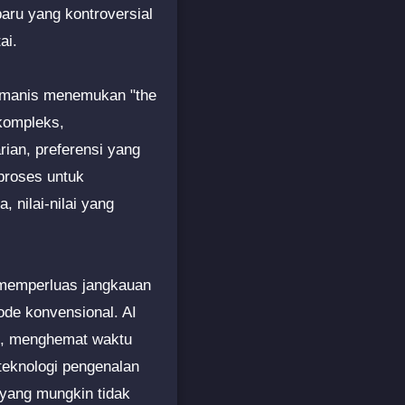
aru yang kontroversial
ai.
i manis menemukan "the
 kompleks,
rian, preferensi yang
proses untuk
 nilai-nilai yang
 memperluas jangkauan
ode konvensional. AI
ik, menghemat waktu
teknologi pengenalan
 yang mungkin tidak