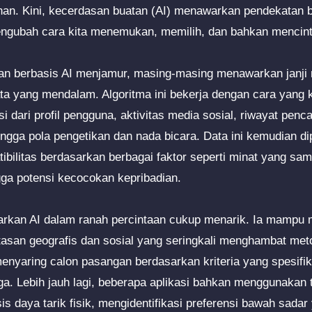
nan. Kini, kecerdasan buatan (AI) menawarkan pendekatan b
ngubah cara kita menemukan, memilih, dan bahkan mencint
ncan berbasis AI menjamur, masing-masing menawarkan janj
data yang mendalam. Algoritma ini bekerja dengan cara yang
dari profil pengguna, aktivitas media sosial, riwayat penca
ngga pola pengetikan dan nada bicara. Data ini kemudian di
ibilitas berdasarkan berbagai faktor seperti minat yang sama,
gga potensi kecocokan kepribadian.
arkan AI dalam ranah percintaan cukup menarik. Ia mampu
tasan geografis dan sosial yang seringkali menghambat met
enyaring calon pasangan berdasarkan kriteria yang spesif
ga. Lebih jauh lagi, beberapa aplikasi bahkan menggunakan 
s daya tarik fisik, mengidentifikasi preferensi bawah sadar