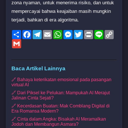
zona nyaman, untuk menerima risiko, dan untuk
mempercayai bahwa keajaiban masih mungkin
terjadi, bahkan di era algoritma.
Share
Facebook
Telegram
Email
WhatsApp
Messenger
Twitter
Print
Line
Copy
Link
Gmail
Baca Artikel Lainnya
🔗 Bahaya keterikatan emosional pada pasangan
virtual AI
🔗 Dari Piksel ke Pelukan: Mampukah AI Merajut
Jalinan Cinta Sejati?
🔗 Kecerdasan Buatan: Mak Comblang Digital di
Era Romansa Modern?
🔗 Cinta dalam Angka: Bisakah AI Meramalkan
Jodoh dan Membangun Asmara?