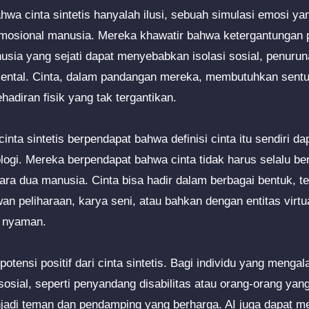
hwa cinta sintetis hanyalah ilusi, sebuah simulasi emosi ya
osional manusia. Mereka khawatir bahwa ketergantungan 
nusia yang sejati dapat menyebabkan isolasi sosial, penur
mental. Cinta, dalam pandangan mereka, membutuhkan sentu
hadiran fisik yang tak tergantikan.
cinta sintetis berpendapat bahwa definisi cinta itu sendiri da
ogi. Mereka berpendapat bahwa cinta tidak harus selalu b
ntara dua manusia. Cinta bisa hadir dalam berbagai bentuk,
an peliharaan, karya seni, atau bahkan dengan entitas virt
a nyaman.
otensi positif dari cinta sintetis. Bagi individu yang menga
ial, seperti penyandang disabilitas atau orang-orang yang
njadi teman dan pendamping yang berharga. AI juga dapat m