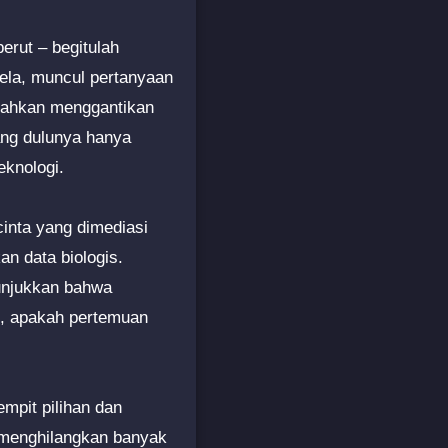
erut – begitulah
lela, muncul pertanyaan
 bahkan menggantikan
ang dulunya hanya
eknologi.
cinta yang dimediasi
an data biologis.
nunjukkan bahwa
n, apakah pertemuan
mpit pilihan dan
 menghilangkan banyak