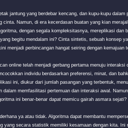
etak jantung yang berdebar kencang, dan kupu-kupu dalam p
g cinta. Namun, di era kecerdasan buatan yang kian meraja
lgoritma, dengan segala kompleksitasnya, mereplikasi dan
ang begitu mendalam ini? Cinta sintetis, sebuah konsep y
 kini menjadi perbincangan hangat seiring dengan kemajuan t
can online telah menjadi gerbang pertama menuju interaksi 
ncocokkan individu berdasarkan preferensi, minat, dan bahk
plikasi ini, diukur dari jumlah pasangan yang terbentuk, me
an dalam memfasilitasi pertemuan dan interaksi awal. Namu
algoritma ini benar-benar dapat memicu gairah asmara sejati?
derhana ya atau tidak. Algoritma dapat membantu memperse
yang secara statistik memiliki kesamaan dengan kita. Ini