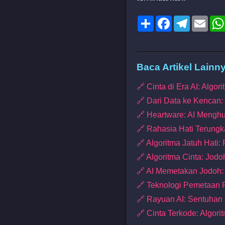
Share
Facebook
Telegram
Emai
Baca Artikel Lainn
🔗 Cinta di Era AI: Alg
🔗 Dari Data ke Kencan
🔗 Heartware: AI Menghu
🔗 Rahasia Hati Terungk
🔗 Algoritma Jatuh Hati:
🔗 Algoritma Cinta: Jod
🔗 AI Memetakan Jodoh:
🔗 Teknologi Pemetaan
🔗 Rayuan AI: Sentuhan 
🔗 Cinta Terkode: Algor