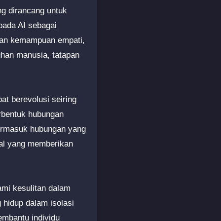
ng dirancang untuk
pada AI sebagai
unan kemampuan empati,
han manusia, tatapan
pat berevolusi seiring
erbentuk hubungan
 termasuk hubungan yang
ual yang memberikan
lami kesulitan dalam
 hidup dalam isolasi
embantu individu