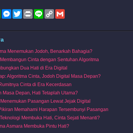
l
WhatsApp
Messenger
Twitter
Print
Line
Copy
Gmail
Link
ya
oritma Menemukan Jodoh, Benarkah Bahagia?
: Membangun Cinta dengan Sentuhan Algoritma
bungkan Dua Hati di Era Digital
ap: Algoritma Cinta, Jodoh Digital Masa Depan?
 Rumitnya Cinta di Era Kecerdasan
oh Masa Depan, Hati Tetaplah Utama?
 Menemukan Pasangan Lewat Jejak Digital
 Pikiran Memahami Harapan Tersembunyi Pasangan
Teknologi Membuka Hati, Cinta Sejati Menanti?
itma Asmara Membuka Pintu Hati?