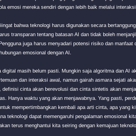
 emosi mereka sendiri dengan lebih baik melalui interaksi 
iingat bahwa teknologi harus digunakan secara bertanggung 
rus transparan tentang batasan AI dan tidak boleh menjanji
engguna juga harus menyadari potensi risiko dan manfaat da
 hubungan emosional dengan AI.
 digital masih belum pasti. Mungkin saja algoritma dan AI a
rtemuan dan interaksi awal, namun gairah asmara sejati aka
definisi cinta akan berevolusi dan cinta sintetis akan men
uas. Hanya waktu yang akan menjawabnya. Yang pasti, perde
untuk mempertimbangkan kembali apa arti cinta, apa yang ki
na teknologi dapat memengaruhi pengalaman emosional kita
 akan terus menghantui kita seiring dengan kemajuan teknolo