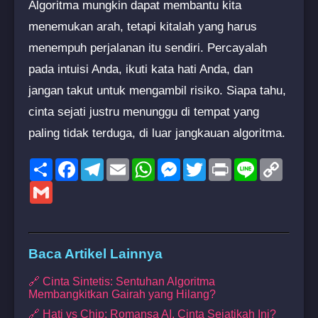
Algoritma mungkin dapat membantu kita
menemukan arah, tetapi kitalah yang harus
menempuh perjalanan itu sendiri. Percayalah
pada intuisi Anda, ikuti kata hati Anda, dan
jangan takut untuk mengambil risiko. Siapa tahu,
cinta sejati justru menunggu di tempat yang
paling tidak terduga, di luar jangkauan algoritma.
Share
Facebook
Telegram
Email
WhatsApp
Messenger
Twitter
Print
Line
Copy
Link
Gmail
Baca Artikel Lainnya
🔗 Cinta Sintetis: Sentuhan Algoritma
Membangkitkan Gairah yang Hilang?
🔗 Hati vs Chip: Romansa AI, Cinta Sejatikah Ini?