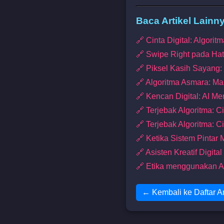
Baca Artikel Lainn
🔗 Cinta Digital: Algori
🔗 Swipe Right pada Hat
🔗 Piksel Kasih Sayang:
🔗 Algoritma Asmara: Ma
🔗 Kencan Digital: AI Me
🔗 Terjebak Algoritma: Ci
🔗 Terjebak Algoritma: C
🔗 Ketika Sistem Pintar 
🔗 Asisten Kreatif Digit
🔗 Etika menggunakan A
← Kembali ke Daftar Ar