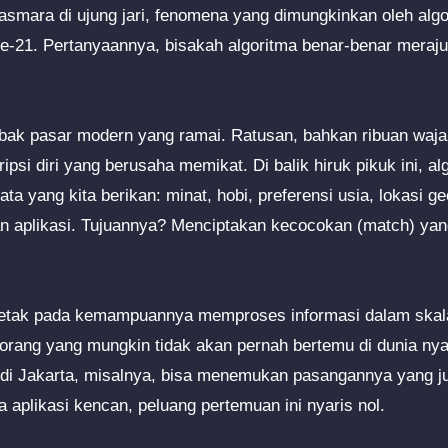
lah asmara di ujung jari, fenomena yang dimungkinkan oleh al
e-21. Pertanyaannya, bisakah algoritma benar-benar merajut 
 bak pasar modern yang ramai. Ratusan, bahkan ribuan waj
ipsi diri yang berusaha memikat. Di balik hiruk pikuk ini, al
ata yang kita berikan: minat, hobi, preferensi usia, lokasi g
 aplikasi. Tujuannya? Menciptakan kecocokan (match) yang
rletak pada kemampuannya memproses informasi dalam skala
rang yang mungkin tidak akan pernah bertemu di dunia nya
l di Jakarta, misalnya, bisa menemukan pasangannya yang 
a aplikasi kencan, peluang pertemuan ini nyaris nol.