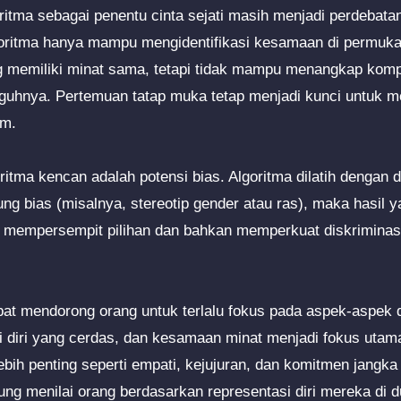
itma sebagai penentu cinta sejati masih menjadi perdebatan
oritma hanya mampu mengidentifikasi kesamaan di permukaa
memiliki minat sama, tetapi tidak mampu menangkap komp
guhnya. Pertemuan tatap muka tetap menjadi kunci untuk m
am.
goritma kencan adalah potensi bias. Algoritma dilatih dengan 
g bias (misalnya, stereotip gender atau ras), maka hasil y
at mempersempit pilihan dan bahkan memperkuat diskriminas
apat mendorong orang untuk terlalu fokus pada aspek-aspek d
i diri yang cerdas, dan kesamaan minat menjadi fokus utama
lebih penting seperti empati, kejujuran, dan komitmen jangka
rung menilai orang berdasarkan representasi diri mereka di 