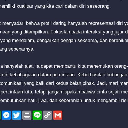
emiliki kualitas yang kita cari dalam diri seseorang.
uk menyadari bahwa profil daring hanyalah representasi diri 
aan yang ditampilkan. Fokuslah pada interaksi yang jujur d
 yang mendalam, dengarkan dengan seksama, dan beranikan 
yang sebenarnya.
ma hanyalah alat. Ia dapat membantu kita menemukan orang-
jamin kebahagiaan dalam percintaan. Keberhasilan hubungan
omunikasi yang baik dari kedua belah pihak. Jadi, mari man
ercintaan kita, tetapi jangan lupakan bahwa cinta sejati me
membutuhkan hati, jiwa, dan keberanian untuk mengambil risi
l
WhatsApp
Messenger
Twitter
Print
Line
Copy
Gmail
Link